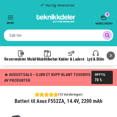
Hurtig leveranse
Item
0
2
of
MENY
HANDLEKURV
3
Reservedeler Mobil
Mobiltilbehør
Kabler & Ladere
Lyd & Bilde
Pow
🔥 AUGUSTSALG – GJØR ET KUPP BLANT TUSENVIS
OPPTIL
70 %
AV PRODUKTER
(13 Vurderinger)
Batteri til Asus F552ZA, 14.4V, 2200 mAh