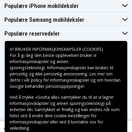
Asus
Asus K751NA-
Asus K751MJ
Populære iPhone mobildeksler
K751MJ2940
TY035T
Asus K751SA-
Asus K751S
Asus K751SA
TY058T
Populære Samsung mobildeksler
Asus K751SA-
Asus K751SJ-
Asus K751SJ
TY175T
TY034D
Asus P450CP
Asus P450VE
Asus P750L
Populære reservedeler
Asus P750LB-
Asus P750LB-
Asus P750LB
T2058H
T2062GA
Asus P750LB-
Asus Pro P750L
Asus Pro P750LB
VI BRUKER INFORMASJONSKAPSLER (COOKIES)
T2065G
For å gi deg den beste opplevelsen bruker vi
Asus R510ZA-
Asus R409J
Asus R409VP
DM034H
informasjonskapsler og annen
Asus R510ZA-
sporingsteknologi. Informasjonskapsler kan brukes til
Asus R510ZE
Asus R751
Betalingsalternativer
DM035H
personlig og ikke-personlig annonsering. Les mer om
Asus R751J
Asus R751JA
Asus R751JB
dette i vår
policy for informasjonskapsler
og om hvordan
Asus R751JB-
Asus R751JB-
Asus R751JK
Leveringsalternativer
TY032H
TY071H
Google behandler personopplysninger
.
Asus R751JM
Asus R751JN
Asus R751JX
Asus R751LN-
Asus R751LN-
Ved å trykke «Godta alle» samtykker du til at vi lagrer
Asus R751LB
T4091H
TY095H
informasjonskapsler og annen sporingsteknologi på
Asus R752
Asus R752L
Asus R752LA
enheten din. Samtykket er frivillig og kan endres når som
Asus R752LB-
Asus R752LAV
Asus R752LB
helst ved å endre dine cookie-innstillinger for
T4099H
Asus R752LB-
Asus R752LB-
Asus R752LB-
informasjonskapsler eller ved å kontakte oss for
T4213T
TY040H
TY136T
veiledning.
Copyright © 2026, Spares Nordic AB
Asus R752LB-
Asus R752LD-
Asus R752LD-