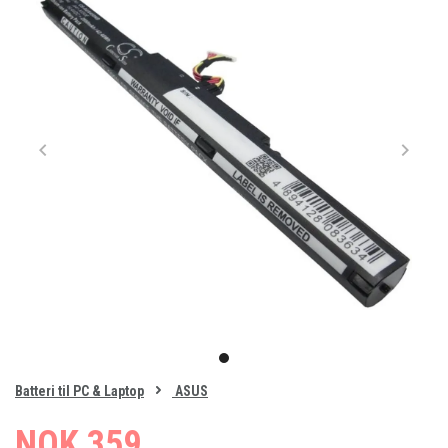
Item
1
item
of
0
Batteri til PC & Laptop
ASUS
1
NOK 359