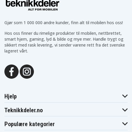
Asus K450LD-
Asus K550D
Asus K550DP
WX037H
Asus K550DP-
Asus K550DP-
Asus K550DP-
XX010H
XX017H
XX141H
Asus K750JB-
Gjør som 1 000 000 andre kunder, finn alt til mobilen hos oss!
Asus K550E
Asus K555Z
TY014H
Asus K750JB-
Asus K750JN-
Asus K750JN-
Hos oss finner du rimelige produkter til mobilen, nettbrettet,
TY044H
TY020H
TY031H
smart hjem, gaming, lyd & bilde og mye mer. Handle trygt og
Asus K750JN-
Asus K750JN-
Asus K750LN-
sikkert med rask levering, vi sender varene rett fra det svenske
TY035H
TY052H
T4155H
Asus K750LN-
lageret vårt.
Asus K751
Asus K751LA
TY164H
Asus K751LB-
Asus K751LAV
Asus K751LB
T4079H
Asus K751LB-
Asus K751LB-
Asus K751LD
TY212T
TY242T
Asus K751LJ-
Asus K751LDV
Asus K751LJ
TY087H
Asus K751LJ-
Asus K751LJ-
Asus K751LJ-
TY288T
TY291T
TY316T
Hjelp
Asus K751LJ-
Asus K751LJ-
Asus K751LJC
TY414T
TY418T
Asus K751LX-
Teknikkdeler.no
Asus K751LK
Asus K751LX
T4003D
Asus K751LX-
Asus K751LX-
Asus K751LX-
TY008T
TY018T
TY019D
Populære kategorier
Asus K751M
Asus K751MA
Asus K751MD