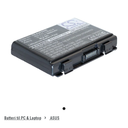
Item
1
item
of
0
Batteri til PC & Laptop
ASUS
1