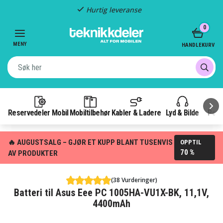
Hurtig leveranse
Item
0
2
of
MENY
HANDLEKURV
3
Reservedeler Mobil
Mobiltilbehør
Kabler & Ladere
Lyd & Bilde
Pow
🔥 AUGUSTSALG – GJØR ET KUPP BLANT TUSENVIS
OPPTIL
70 %
AV PRODUKTER
(38 Vurderinger)
Batteri til Asus Eee PC 1005HA-VU1X-BK, 11,1V,
4400mAh