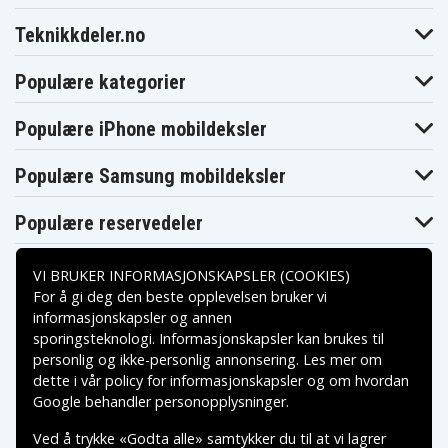
Teknikkdeler.no
Populære kategorier
Populære iPhone mobildeksler
Populære Samsung mobildeksler
Populære reservedeler
VI BRUKER INFORMASJONSKAPSLER (COOKIES)
For å gi deg den beste opplevelsen bruker vi
informasjonskapsler og annen
sporingsteknologi. Informasjonskapsler kan brukes til
Betalingsalternativer
personlig og ikke-personlig annonsering. Les mer om
dette i vår
policy for informasjonskapsler
og om hvordan
Leveringsalternativer
Google behandler personopplysninger
.
Ved å trykke «Godta alle» samtykker du til at vi lagrer