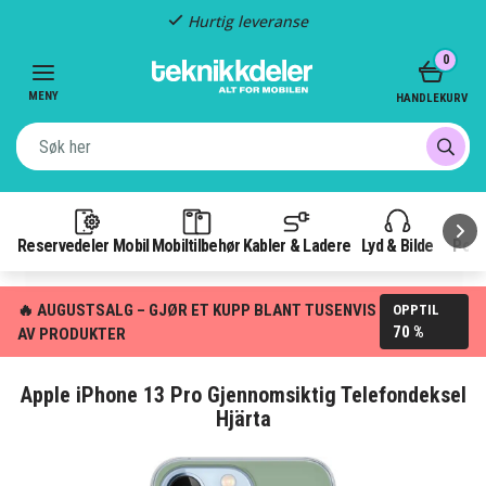
Hurtig leveranse
Item
0
2
of
MENY
HANDLEKURV
3
Reservedeler Mobil
Mobiltilbehør
Kabler & Ladere
Lyd & Bilde
Pow
🔥 AUGUSTSALG – GJØR ET KUPP BLANT TUSENVIS
OPPTIL
70 %
AV PRODUKTER
Apple iPhone 13 Pro Gjennomsiktig Telefondeksel
Hjärta