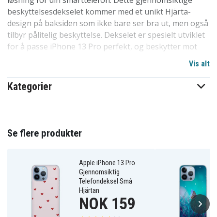
løsning for din smarttelefon. Dette gjennomsiktige
beskyttelsesdekselet kommer med et unikt Hjärta-
design på baksiden som ikke bare ser bra ut, men også
tilbyr pålitelig beskyttelse. Dekselet er spesielt utviklet
for å passe iPhone 13 Pro perfekt, og beskytter mot
riper, støv og skitt.
Vis alt
Vårt design er uten skarpe kanter og enkelt å montere
Kategorier
eller fjerne fra mobilen din, uten risiko for riper eller
andre skader. Det er en av de mest populære
dekselvalgene på markedet av en grunn. Høy kvalitet til
en rimelig pris, dette dekselet står sterkt i
Se flere produkter
konkurransen. Et utmerket valg for å beskytte
telefoner i familien, blant barn og venner. Spesielt
tilpasset for iPhone 13 Pro.
Apple iPhone 13 Pro
Gjennomsiktig
Telefondeksel Små
Produktdetaljer:
Hjärtan
NOK 159
-Spesielt utformet for iPhone 13 Pro, kompatibelt med