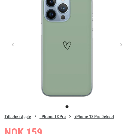
Item
1
item
of
0
Tilbehør Apple
iPhone 13 Pro
iPhone 13 Pro Deksel
1
NOK 159