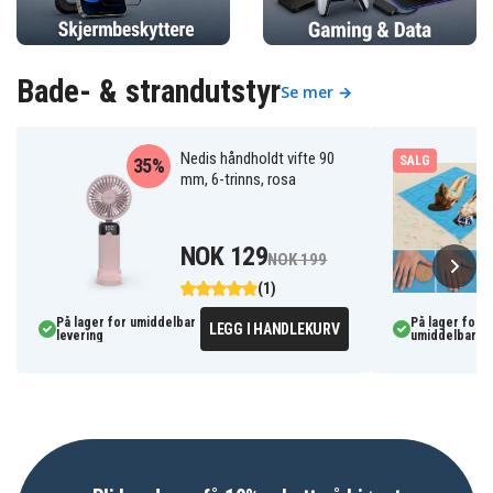
Bade- & strandutstyr
Se mer →
Nedis håndholdt vifte 90
SALG
35%
mm, 6-trinns, rosa
NOK 129
NOK 199
(1)
På lager for umiddelbar
På lager for
LEGG I HANDLEKURV
levering
umiddelbar le