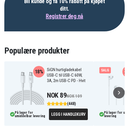
Bli kunde og få 10% rabatt på kjøpet
ditt.
Registrer deg nå
Populære produkter
SiGN hurtigladekabel
SALG
18%
2
USB-C til USB-C 60W,
3A, 2m USB-C PD - Hvit
NOK 89
NOK 109
(448)
På lager for
På lager for um
LEGG I HANDLEKURV
umiddelbar levering
levering