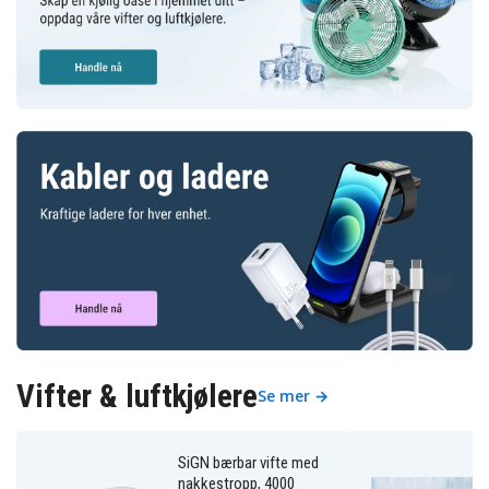
Vifter & luftkjølere
Se mer →
SiGN bærbar vifte med
nakkestropp, 4000