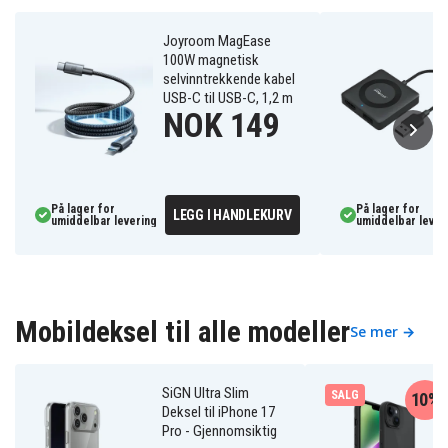
Joyroom MagEase
100W magnetisk
selvinntrekkende kabel
USB-C til USB-C, 1,2 m
NOK 149
På lager for
På lager for
LEGG I HANDLEKURV
umiddelbar levering
umiddelbar lever
Mobildeksel til alle modeller
Se mer →
SiGN Ultra Slim
SALG
10%
Deksel til iPhone 17
Pro - Gjennomsiktig