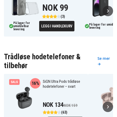
NOK 99
(3)
På lager for
På lager for umidde
LEGG I HANDLEKURV
umiddelbar
levering
levering
Trådløse hodetelefoner &
Se mer
tilbehør
→
SiGN Ultra Pods trådløse
SALG
16%
hodetelefoner – svart
NOK 134
NOK 159
(63)