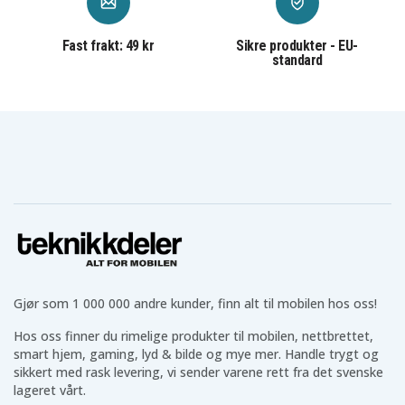
Hodetelefoner etter ditt behov
Fast frakt: 49 kr
Sikre produkter - EU-
Vi tilbyr et stort utvalg av
hodetelefoner
som AirPods,
standard
Galaxy Buds og mange prisgunstige alternativer.
Uansett om du vil ha trådløse eller kablede
hodetelefoner i ulike størrelser og til forskjellige
bruksområder, finner du dem hos oss.
Teknikk til hverdagen
I tillegg har vi teknikk til hverdagsbruk som
powerbanks
,
batterier
,
belysning
,
kabler
og mye mer
som gjør hverdagen enklere.
Teknikkdelers gode omtaler og vurderinger
Gjør som 1 000 000 andre kunder, finn alt til mobilen hos oss!
Vi hos Teknikkdeler er stolte av våre gode omtaler og
Hos oss finner du rimelige produkter til mobilen, nettbrettet,
vurderinger på Trustpilot, Google og andre
smart hjem, gaming, lyd & bilde og mye mer. Handle trygt og
plattformer. Du får trygg betaling, fast fraktpris og
sikkert med rask levering, vi sender varene rett fra det svenske
rask levering fra vårt lager.
lageret vårt.