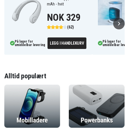
mAh - hvit
NOK 329
(62)
På lager for
På lager for
LEGG I HANDLEKURV
umiddelbar levering
umiddelbar lever
Alltid populært