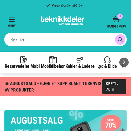
Fast frakt: 49 kr
Item
0
3
of
MENY
HANDLEKURV
3
Reservedeler Mobil
Mobiltilbehør
Kabler & Ladere
Lyd & Bilde
Pow
🔥 AUGUSTSALG – GJØR ET KUPP BLANT TUSENVIS
OPPTIL
70 %
AV PRODUKTER