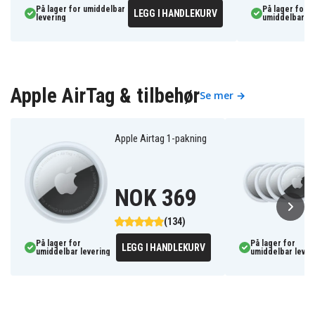
På lager for umiddelbar
På lager for
LEGG I HANDLEKURV
levering
umiddelbar le
Apple AirTag & tilbehør
Se mer →
Apple Airtag 1-pakning
NOK 369
(134)
På lager for
På lager for
LEGG I HANDLEKURV
umiddelbar levering
umiddelbar lever