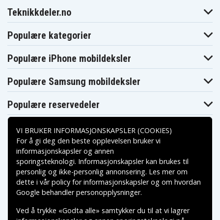
Teknikkdeler.no
Populære kategorier
Populære iPhone mobildeksler
Populære Samsung mobildeksler
Populære reservedeler
VI BRUKER INFORMASJONSKAPSLER (COOKIES)
For å gi deg den beste opplevelsen bruker vi
informasjonskapsler og annen
sporingsteknologi. Informasjonskapsler kan brukes til
Betalingsalternativer
personlig og ikke-personlig annonsering. Les mer om
dette i vår
policy for informasjonskapsler
og om hvordan
Leveringsalternativer
Google behandler personopplysninger
.
Ved å trykke «Godta alle» samtykker du til at vi lagrer