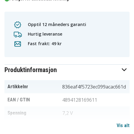
Opptil 12 måneders garanti
Hurtig leveranse
Fast frakt: 49 kr
Produktinformasjon
836eaf4f5723ec099acac661d
Artikkelnr
4894128169611
EAN / GTIN
7,2 V
Spenning
Vis alt
NEXTBATT
Varemerke