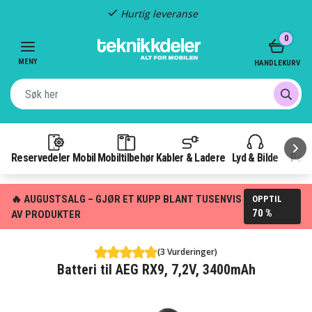
Hurtig leveranse
Item
0
2
of
MENY
HANDLEKURV
3
Reservedeler Mobil
Mobiltilbehør
Kabler & Ladere
Lyd & Bilde
Pow
🔥 AUGUSTSALG – GJØR ET KUPP BLANT TUSENVIS
OPPTIL
70 %
AV PRODUKTER
(3 Vurderinger)
Batteri til AEG RX9, 7,2V, 3400mAh