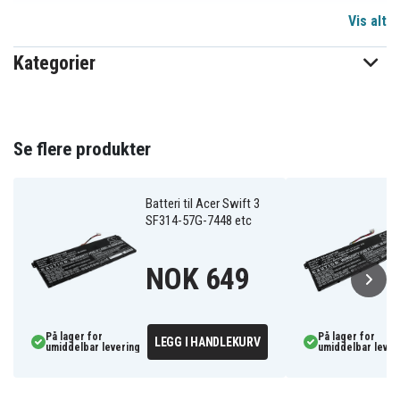
Vis alt
11,25 V
Spenning
Kategorier
Li-Polymer
Batteri type
Acer
Passer til merke
Ja
Overladingsbeskyttelse
Se flere produkter
253,66 x 149,12 x 4,10 mm
Mål
Batteri til Acer Swift 3
3700 mAh
Kapasitet
SF314-57G-7448 etc
NOK 649
Batteriet erstatter:
AP16A4K
KT.00304.003
KT.00304.007
På lager for
På lager for
LEGG I HANDLEKURV
umiddelbar levering
umiddelbar lever
Batteriet er kompatibelt med følgende produkter:
Acer Aspire One
Acer Aspire One
Acer Aspire One