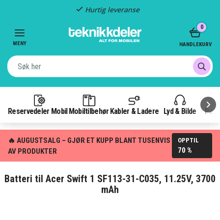
Hurtig leveranse
Item
0
2
of
MENY
HANDLEKURV
3
Reservedeler Mobil
Mobiltilbehør
Kabler & Ladere
Lyd & Bilde
Pow
🔥 AUGUSTSALG – GJØR ET KUPP BLANT TUSENVIS
OPPTIL
70 %
AV PRODUKTER
Batteri til Acer Swift 1 SF113-31-C035, 11.25V, 3700
mAh