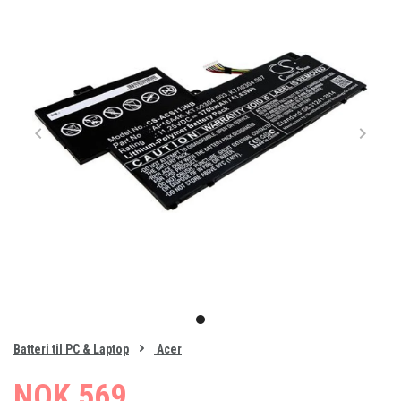
Item
1
item
of
0
Batteri til PC & Laptop
Acer
1
NOK 569