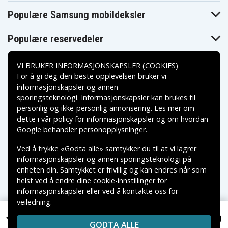
Populære Samsung mobildeksler
Populære reservedeler
VI BRUKER INFORMASJONSKAPSLER (COOKIES)
For å gi deg den beste opplevelsen bruker vi
informasjonskapsler og annen
sporingsteknologi. Informasjonskapsler kan brukes til
Betalingsalternativer
personlig og ikke-personlig annonsering. Les mer om
dette i vår
policy for informasjonskapsler
og om hvordan
Leveringsalternativer
Google behandler personopplysninger
.
Ved å trykke «Godta alle» samtykker du til at vi lagrer
informasjonskapsler og annen sporingsteknologi på
enheten din. Samtykket er frivillig og kan endres når som
helst ved å endre dine cookie-innstillinger for
informasjonskapsler eller ved å kontakte oss for
veiledning.
Copyright © 2026, Spares Nordic AB
VAREMERKER SOM NEVNES PÅ DENNE WEB TILHØRER
NOK 569
Acer Swift 1 SF113-31-C035, 11.25V, 3700 mAh
GODTA ALLE
RESPEKTIVE VAREMERKES EIERE.