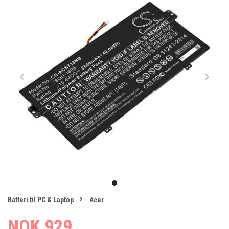
Item
1
item
of
0
Batteri til PC & Laptop
Acer
1
NOK 929