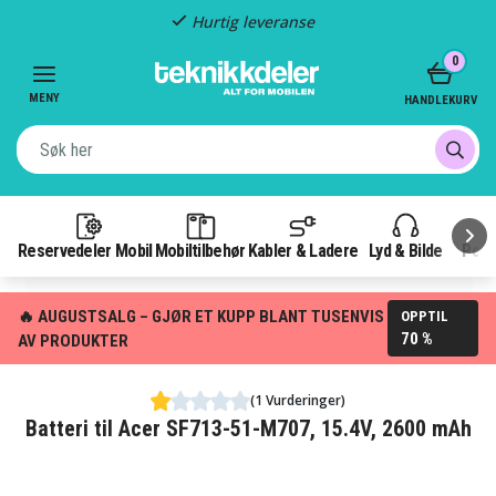
Hurtig leveranse
Item
0
2
of
MENY
HANDLEKURV
3
Reservedeler Mobil
Mobiltilbehør
Kabler & Ladere
Lyd & Bilde
Pow
🔥 AUGUSTSALG – GJØR ET KUPP BLANT TUSENVIS
OPPTIL
70 %
AV PRODUKTER
(1 Vurderinger)
Batteri til Acer SF713-51-M707, 15.4V, 2600 mAh