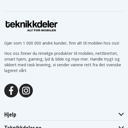
Acer SPIN 7
Acer SWIFT 7
Acer SWIFT 7
SP714-51-M6HB
SF713-51-M0GM
SF713-51-M38C
Acer SWIFT 7
Acer Spin 7
Acer Spin 7
SF713-51-M9PG
SP714-51-7Y75
SP714-51-M0BK
Acer Spin 7
Acer Spin 7
Acer Spin 7
SP714-51-M0U6
SP714-51-M0ZT
SP714-51-M1S8
Acer Spin 7
Acer Spin 7
Acer Spin 7
SP714-51-M1XN
SP714-51-M2N7
SP714-51-M339
Acer Spin 7
Acer Spin 7
Acer Spin 7
Gjør som 1 000 000 andre kunder, finn alt til mobilen hos oss!
SP714-51-M42B
SP714-51-M4E5
SP714-51-M4YD
Acer Spin 7
Acer Spin 7
Acer Spin 7
SP714-51-M59K
SP714-51-M5CD
SP714-51-M5H3
Hos oss finner du rimelige produkter til mobilen, nettbrettet,
Acer Spin 7
Acer Spin 7
Acer Spin 7
smart hjem, gaming, lyd & bilde og mye mer. Handle trygt og
SP714-51-M61T
SP714-51-M6LT
SP714-51-M6ME
sikkert med rask levering, vi sender varene rett fra det svenske
Acer Spin 7
Acer Spin 7
Acer Spin 7
lageret vårt.
SP714-51-M6XU
SP714-51-M8D7
SP714-51-M8SQ
Acer Swift 7
Acer Swift 7
Acer Swift 7
SF713-51-M09Z
SF713-51-M0AV
SF713-51-M0BQ
Acer Swift 7
Acer Swift 7
Acer Swift 7
SF713-51-M0PP
SF713-51-M0UX
SF713-51-M16U
Acer Swift 7
Acer Swift 7
Acer Swift 7
SF713-51-M1XS
SF713-51-M25X
SF713-51-M2K3
Acer Swift 7
Acer Swift 7
Acer Swift 7
SF713-51-M2SB
SF713-51-M2W5
SF713-51-M2XL
Hjelp
Acer Swift 7
Acer Swift 7
Acer Swift 7
SF713-51-M319
SF713-51-M3B1
SF713-51-M3UA
Acer Swift 7
Acer Swift 7
Acer Swift 7