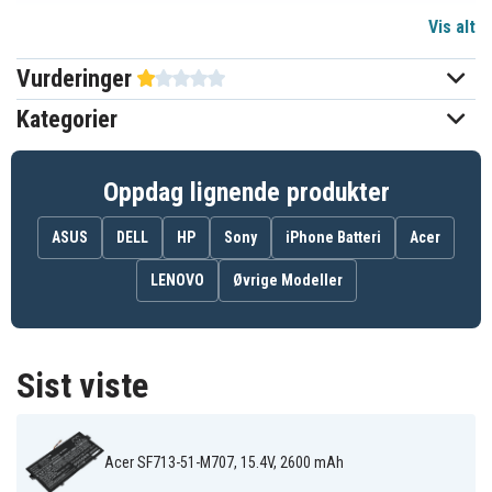
Vis alt
15,4 V
Spenning
Vurderinger
Li-Polymer
Batteri type
Kategorier
Acer
Passer til merke
Ja
Overladingsbeskyttelse
Oppdag lignende produkter
302,25 x 141,56 x 3,56 mm
Mål
ASUS
DELL
HP
Sony
iPhone Batteri
Acer
2600 mAh
Kapasitet
LENOVO
Øvrige Modeller
Batteriet erstatter:
SQU-1605
Sist viste
Batteriet er kompatibelt med følgende produkter:
Acer SF713-51-M707, 15.4V, 2600 mAh
Acer SF713-51-
Acer SF713-51-
Acer SF713-51-