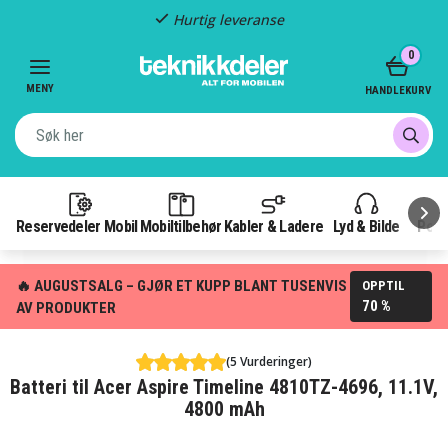
Hurtig leveranse
Item
0
2
of
MENY
HANDLEKURV
3
Reservedeler Mobil
Mobiltilbehør
Kabler & Ladere
Lyd & Bilde
Pow
🔥 AUGUSTSALG – GJØR ET KUPP BLANT TUSENVIS
OPPTIL
70 %
AV PRODUKTER
(5 Vurderinger)
Batteri til Acer Aspire Timeline 4810TZ-4696, 11.1V,
4800 mAh