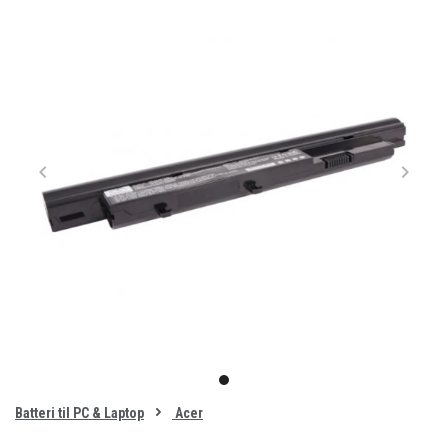
Item
1
item
of
0
Batteri til PC & Laptop
Acer
1