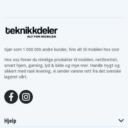
Acer Aspire
3810T-
3810TG-
3810TG
XSH11DOM
944G32n
Acer Aspire
Acer Aspire
Acer Aspire
3810TG-
3810TZ-
3810TZ
944G50n
413G32N
Acer Aspire
Acer Aspire
Acer Aspire
3810TZ-
3810TZ-
3810TZ-4806
414G25N
414G32n
Acer Aspire
Acer Aspire
Acer Aspire
3810TZG-
3810TZ-4880
3810TZG
414G32n
Gjør som 1 000 000 andre kunder, finn alt til mobilen hos oss!
Acer Aspire
Acer Aspire
3810TZG-
Acer Aspire 3811
3811T
Hos oss finner du rimelige produkter til mobilen, nettbrettet,
414G50n
smart hjem, gaming, lyd & bilde og mye mer. Handle trygt og
Acer Aspire
Acer Aspire
Acer Aspire
3811TG
3811TZ
3811TZG
sikkert med rask levering, vi sender varene rett fra det svenske
Acer Aspire
lageret vårt.
Acer Aspire 4410
Acer Aspire 4810
4810-4439
Acer Aspire
Acer Aspire
Acer Aspire
4810T-
4810T-
4810T
352G32Mn
353G25Mn
Acer Aspire
Acer Aspire
Acer Aspire
4810T-8480
4810T-O
4810TG
Acer Aspire
Acer Aspire
Acer Aspire
4810TG-
4810TG-
4810TG-A23
734G16Mn
944G16Mn
Hjelp
Acer Aspire
Acer Aspire
Acer Aspire
4810TG-O
4810TG-R23
4810TG-R23F