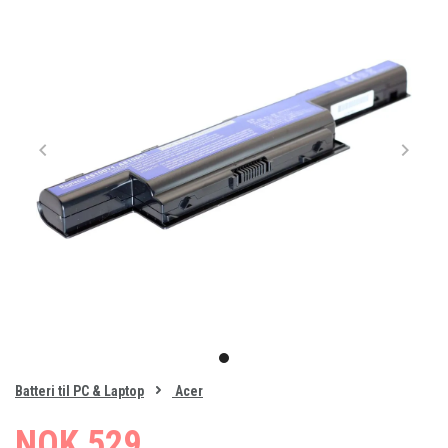
Item
1
item
of
0
Batteri til PC & Laptop
Acer
1
NOK 529