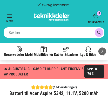
Hurtig leveranse
Item
0
2
of
MENY
HANDLEKURV
3
Reservedeler Mobil
Mobiltilbehør
Kabler & Ladere
Lyd & Bilde
Pow
🔥 AUGUSTSALG – GJØR ET KUPP BLANT TUSENVIS
OPPTIL
70 %
AV PRODUKTER
(124 Vurderinger)
Batteri til Acer Aspire 5342, 11.1V, 5200 mAh