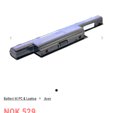
Item
1
item
of
0
Batteri til PC & Laptop
Acer
1
NOK 529