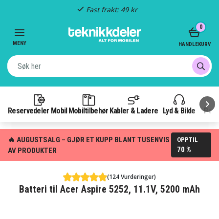
Fast frakt: 49 kr
Item
0
4
of
MENY
HANDLEKURV
3
Reservedeler Mobil
Mobiltilbehør
Kabler & Ladere
Lyd & Bilde
Pow
🔥 AUGUSTSALG – GJØR ET KUPP BLANT TUSENVIS
OPPTIL
70 %
AV PRODUKTER
(124 Vurderinger)
Batteri til Acer Aspire 5252, 11.1V, 5200 mAh