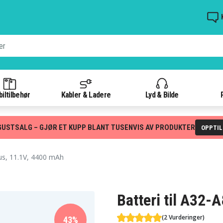
iltilbehør
Kabler & Ladere
Lyd & Bilde
GUSTSALG – GJØR ET KUPP BLANT TUSENVIS AV PRODUKTER
OPPTI
us, 11.1V, 4400 mAh
Batteri til A32-
(2 Vurderinger)
43%