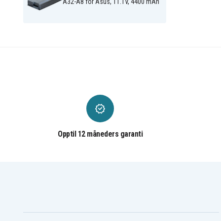
A32-A8 for Asus, 11.1V, 4400 mAh
Opptil 12 måneders garanti