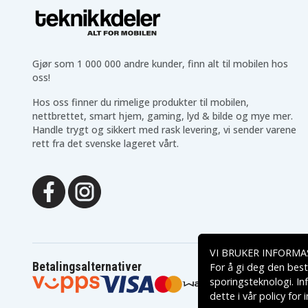
Gjør som 1 000 000 andre kunder, finn alt til mobilen hos
oss!
Hos oss finner du rimelige produkter til mobilen,
nettbrettet, smart hjem, gaming, lyd & bilde og mye mer.
Handle trygt og sikkert med rask levering, vi sender varene
rett fra det svenske lageret vårt.
VI BRUKER INFORMA
Betalingsalternativer
For å gi deg den best
sporingsteknologi. In
dette i vår
policy for