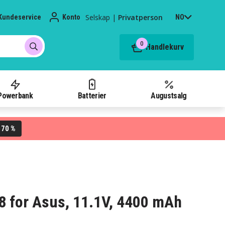
Selskap
|
Privatperson
Kundeservice
Konto
NO
0
Handlekurv
Powerbank
Batterier
Augustsalg
70 %
L
A8 for Asus, 11.1V, 4400 mAh