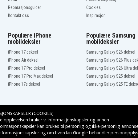
Reparasjonsguider
Cookies
Kontakt oss
Inspirasjon
Populære iPhone
Populære Samsung
mobildeksler
mobildeksler
iPhone 17 deksel
Samsung Galaxy S26 deksel
iPhone Air deksel
Samsung Galaxy S26 Plus de
iPhone 17 Pro deksel
Samsung Galaxy S26 Ultra de
iPhone 17 Pro Max deksel
Samsung Galaxy S25 deksel
iPhone 17e deksel
Samsung Galaxy S25 FE deks
SJONSKAPSLER (COOKIES)
Leveringsalternativer
e opplevelsen bruker vi informasjonskapsler og annen
formasjonskapsler kan brukes til personlig og ikke-personlig annons
 informasjonskapsler
og om hvordan
Google behandler personopplys