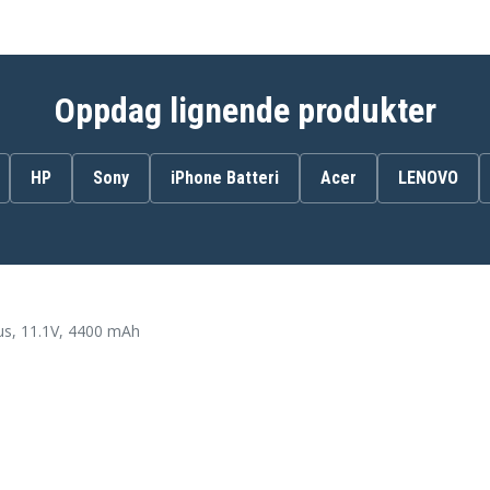
Asus F80
Asus F80Q
Asus F81Se
Asus F83SE
Asus F83VF
Oppdag lignende produkter
Asus F8Sg
Asus F8Sr
Asus N80Vc
Asus N80Vr
HP
Sony
iPhone Batteri
Acer
LENOVO
Asus N81Vg
Asus X80
Asus X80Le
Asus X81
Asus X81Sg
Asus X85
Asus Z99Fm
us, 11.1V, 4400 mAh
Asus Z99Jc
Asus Z99Sc