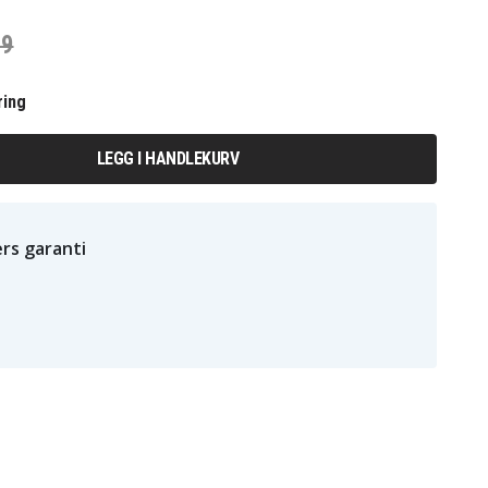
49
ring
LEGG I HANDLEKURV
rs garanti