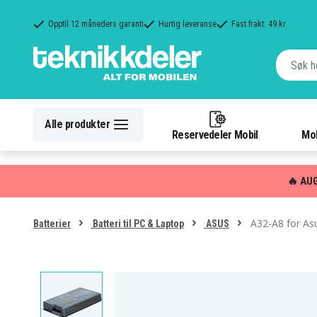
Opptil 12 måneders garanti
Hurtig leveranse
Fast frakt: 49 kr
Alle produkter
Reservedeler Mobil
Mob
🔥 AU
A32-A8 for As
Batterier
Batteri til PC & Laptop
ASUS