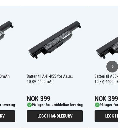
400mAh
Batteri til A41-K55 for Asus,
Batteri til A33-K55 for
10.8V, 4400mAh
10.8V, 4400mAh
NOK 399
NOK 399
r levering
På lager for umiddelbar levering
På lager for umiddel
URV
LEGG I HANDLEKURV
LEGG I HANDLE