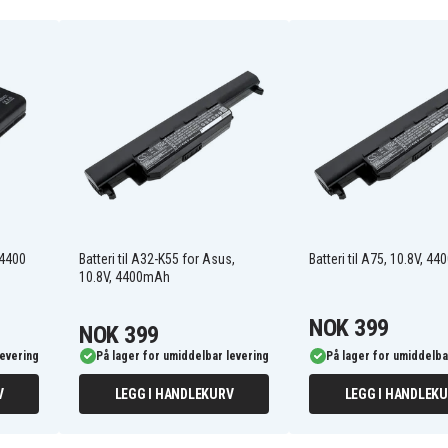
90-NF51B1000
A32-A8
A32-F80H
L3TP
Asus A8000F
Asus A8000Jc
Asus A8Dc
 4400
Batteri til A32-K55 for Asus,
Batteri til A75, 10.8V, 4
Asus A8Fm
10.8V, 4400mAh
Asus A8J
Asus A8Je
NOK 399
NOK 399
Asus A8Jp
Asus A8Jv
levering
På lager for umiddelbar levering
På lager for umiddelba
Asus A8N
Asus A8Sr
V
LEGG I HANDLEKURV
LEGG I HANDLEK
Asus A8Z
Asus F50Sv