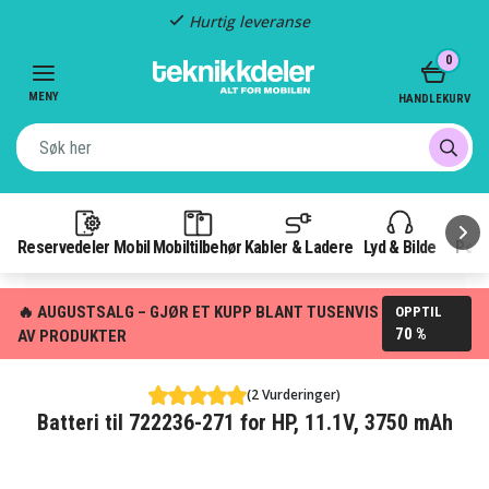
Hurtig leveranse
Item
0
2
of
MENY
HANDLEKURV
3
Reservedeler Mobil
Mobiltilbehør
Kabler & Ladere
Lyd & Bilde
Pow
🔥 AUGUSTSALG – GJØR ET KUPP BLANT TUSENVIS
OPPTIL
70 %
AV PRODUKTER
(2 Vurderinger)
Batteri til 722236-271 for HP, 11.1V, 3750 mAh