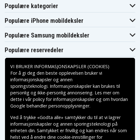
(N2W70UP)
(N2W83UP)
(N2X54UP)
Populære kategorier
Hp EliteBook
Hp EliteBook
Hp EliteBook
Folio 1040 G2
Folio 1040 G2
Folio 1040 G2
(N3F05EC)
(N3F06EC)
(N3F07EC)
Populære iPhone mobildeksler
Hp EliteBook
Hp EliteBook
Hp EliteBook
Folio 1040 G2
Folio 1040 G2
Folio 1040 G2
(N3F08EC)
(N3F09EC)
(N3F67EC)
Populære Samsung mobildeksler
Hp EliteBook
Hp EliteBook
Hp EliteBook
Folio 1040 G2
Folio 1040 G2
Folio 1040 G2
(N3F68EC)
(N3F69EC)
(N3F70EC)
Populære reservedeler
Hp EliteBook
Hp EliteBook
Hp EliteBook
Folio 1040 G2
Folio 1040 G2
Folio 1040 G2
(N3F71EC)
(N3F73EC)
(N3F74EC)
Hp EliteBook
Hp EliteBook
Hp EliteBook
VI BRUKER INFORMASJONSKAPSLER (COOKIES)
Folio 1040 G2
Folio 1040 G2
Folio 1040 G2
For å gi deg den beste opplevelsen bruker vi
(N5F68AW)
(N5F70AW)
(N6E22AV)
informasjonskapsler og annen
Hp EliteBook
Hp EliteBook
Hp EliteBook
Folio 1040 G2
Folio 1040 G2
Folio 1040 G2
sporingsteknologi. Informasjonskapsler kan brukes til
Betalingsalternativer
(N6K98UP)
(N6M08UP)
(N6M51UP)
personlig og ikke-personlig annonsering. Les mer om
Hp EliteBook
Hp EliteBook
Hp EliteBook
Folio 1040 G2
Folio 1040 G2
Folio 1040 G2
dette i vår
policy for informasjonskapsler
og om hvordan
(N7R94PC)
(N8T56PA)
(P2A75UP)
Leveringsalternativer
Google behandler personopplysninger
.
Hp EliteBook
Hp EliteBook
Hp EliteBook
Folio 1040 G2
Folio 1040 G2
Folio 1040 G2
Ved å trykke «Godta alle» samtykker du til at vi lagrer
(P2B29UP)
(P7F03UC)
(P7M42UP)
Hp EliteBook
Hp EliteBook
Hp EliteBook
informasjonskapsler og annen sporingsteknologi på
Folio 1040 G2
Folio 1040 G2
Folio 1040 G2
enheten din. Samtykket er frivillig og kan endres når som
(P7N62UP)
(T0F85PC)
(T0F86PC)
helst ved å endre dine cookie-innstillinger for
Hp EliteBook
Hp EliteBook
Hp EliteBook