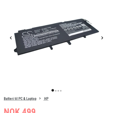
Item
1
item
item
item
item
of
0
Batteri til PC & Laptop
HP
1
2
3
4
NOK 499