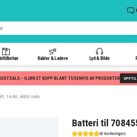
iltilbehør
Kabler & Ladere
Lyd & Bilde
GUSTSALG – GJØR ET KUPP BLANT TUSENVIS AV PRODUKTER
OPPTI
HP, 14.4V, 4400 mAh
Batteri til 7084
(8 Vurderinger)