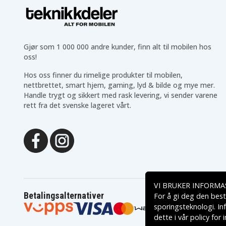
Gjør som 1 000 000 andre kunder, finn alt til mobilen hos
oss!
Hos oss finner du rimelige produkter til mobilen,
nettbrettet, smart hjem, gaming, lyd & bilde og mye mer.
Handle trygt og sikkert med rask levering, vi sender varene
rett fra det svenske lageret vårt.
VI BRUKER INFORMA
Betalingsalternativer
For å gi deg den best
sporingsteknologi. In
dette i vår
policy for