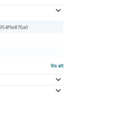
954f9e870a0
Vis alt
 22,32 mm