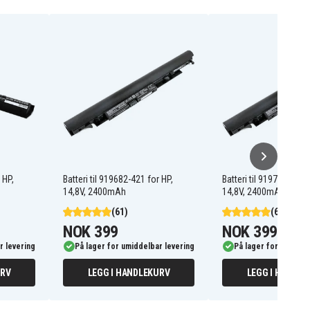
 HP,
Batteri til 919682-421 for HP,
Batteri til 919701-850 
14,8V, 2400mAh
14,8V, 2400mAh
(61)
(61)
NOK 399
NOK 399
r levering
På lager for umiddelbar levering
På lager for umiddel
URV
LEGG I HANDLEKURV
LEGG I HANDLE