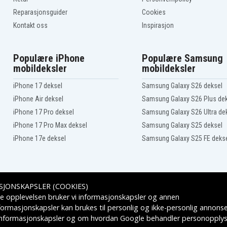
Reparasjonsguider
Cookies
Kontakt oss
Inspirasjon
Populære iPhone
Populære Samsung
mobildeksler
mobildeksler
iPhone 17 deksel
Samsung Galaxy S26 deksel
iPhone Air deksel
Samsung Galaxy S26 Plus de
iPhone 17 Pro deksel
Samsung Galaxy S26 Ultra de
iPhone 17 Pro Max deksel
Samsung Galaxy S25 deksel
iPhone 17e deksel
Samsung Galaxy S25 FE deks
SJONSKAPSLER (COOKIES)
Leveringsalternativer
e opplevelsen bruker vi informasjonskapsler og annen
formasjonskapsler kan brukes til personlig og ikke-personlig annons
 informasjonskapsler
og om hvordan
Google behandler personopplys