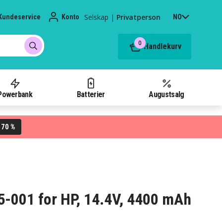
Selskap
|
Privatperson
Kundeservice
Konto
NO
0
Handlekurv
Powerbank
Batterier
Augustsalg
70 %
L
55-001 for HP, 14.4V, 4400 mAh