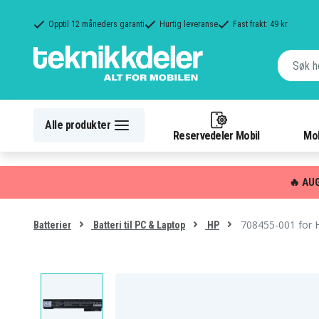
Opptil 12 måneders garanti
Hurtig leveranse
Fast frakt: 49 kr
Alle produkter
Reservedeler Mobil
Mob
🔥 AU
708455-001 for 
Batterier
Batteri til PC & Laptop
HP