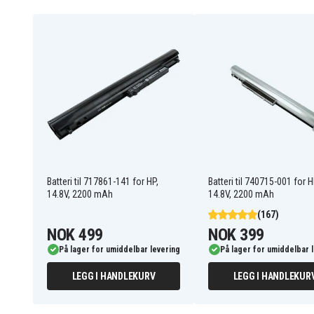
Batteriet erstatter:
1588-3003
707614-121
707615-141
708455-001
AR08XL
HSTNN-DB4H
HSTNN-IB4H
HSTNN-IB4I
VV09XL
Batteriet er kompatibelt med følgende produkter:
Batteri til 717861-141 for HP,
Batteri til 740715-001 for H
Hp ZBook 15
Hp ZBook 15 G3
14.8V, 2200 mAh
14.8V, 2200 mAh
Hp ZBook 17
Hp ZBook 17 G1
(167)
Hp ZBook 17 Mobile
Hp ZBook 17 G3
Workstation
NOK 499
NOK 399
På lager for umiddelbar levering
På lager for umiddelbar 
LEGG I HANDLEKURV
LEGG I HANDLEKUR