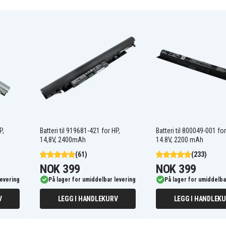
707614-141
808398-2C1
HSTNN-DB7D
VH08XL
P,
Batteri til 919681-421 for HP,
Batteri til 800049-001 for
Hp ZBook 15 Mobile
Workstation
14,8V, 2400mAh
14.8V, 2200 mAh
Hp ZBook 17 G2
(61)
(233)
Hp ZBook 729BJC321015
NOK 399
NOK 399
levering
På lager for umiddelbar levering
På lager for umiddelba
V
LEGG I HANDLEKURV
LEGG I HANDLEK