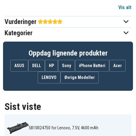
Vis alt
7,5 V
Spenning
Vurderinger
Li-Polymer
Batteri type
Kategorier
Lenovo
Passer til merke
Ja
Overladingsbeskyttelse
Oppdag lignende produkter
220,66 x 76,95 x 6,70 mm
Mål
ASUS
DELL
HP
Sony
iPhone Batteri
Acer
4600 mAh
Kapasitet
LENOVO
Øvrige Modeller
Batteriet erstatter:
5B10Q41211
5B10Q62138
5B10Q62139
Sist viste
5B10Q62140
5B10R24749
5B10R24750
5B10W67272
5B10W67344
5B10W67386
928QA215H
928QA217H
928QA233H
L17D2PF1
L17L2PF0
L17M2PF0
5B10R24750 for Lenovo, 7.5V, 4600 mAh
L17M2PF1
L17M2PF2
SB10W67382