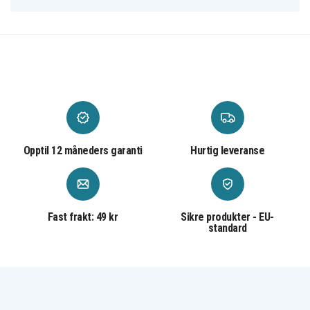
SB10W67397
SB10W67406
Batteriet er kompatibelt med følgende produkter:
Lenovo IdeaPad
Lenovo IdeaPad
Lenovo IdeaPad
330-15ARR-
330
330-15ARR
81D2005CUS
Lenovo IdeaPad
Lenovo Ideapad
Lenovo IdeaPad
330-15ARR-
330-15ARR-
330G
81D2005JGE
81D2007LSP
Opptil 12 måneders garanti
Hurtig leveranse
Fast frakt: 49 kr
Sikre produkter - EU-
standard