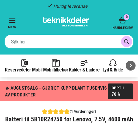
Hurtig leveranse
Item
0
2
of
MENY
HANDLEKURV
3
Reservedeler Mobil
Mobiltilbehør
Kabler & Ladere
Lyd & Bilde
Pow
🔥 AUGUSTSALG – GJØR ET KUPP BLANT TUSENVIS
OPPTIL
70 %
AV PRODUKTER
(1 Vurderinger)
Batteri til 5B10R24750 for Lenovo, 7.5V, 4600 mAh