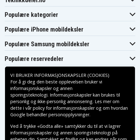
Teknikkdeler.no
Populære kategorier
Populære iPhone mobildeksler
Populære Samsung mobildeksler
Populære reservedeler
VI BRUKER INFORMASJONSKAPSLER (COOKIES)
For å gi deg den beste opplevelsen bruker vi
informasjonskapsler og annen
sporingsteknologi. Informasjonskapsler kan brukes til
Betalingsalternativer
personlig og ikke-personlig annonsering. Les mer om
dette i vår
policy for informasjonskapsler
og om hvordan
Leveringsalternativer
Google behandler personopplysninger
.
Ved å trykke «Godta alle» samtykker du til at vi lagrer
informasjonskapsler og annen sporingsteknologi på
enheten din. Samtykket er frivillig og kan endres når som