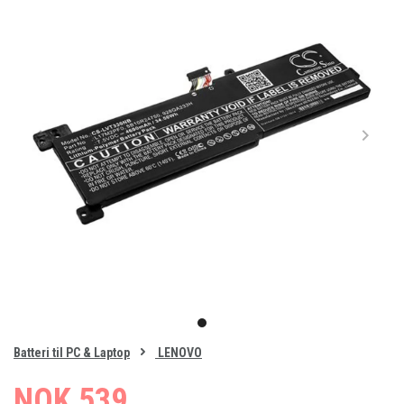
Item
1
item
of
0
Batteri til PC & Laptop
LENOVO
1
NOK 539