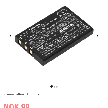
Item
1
item
item
item
of
0
Kamerabatteri
Sony
1
2
3
NOK 99