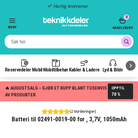
Hurtig leveranse
Item
0
2
of
MENY
HANDLEKURV
3
Reservedeler Mobil
Mobiltilbehør
Kabler & Ladere
Lyd & Bilde
Pow
🔥 AUGUSTSALG – GJØR ET KUPP BLANT TUSENVIS
OPPTIL
70 %
AV PRODUKTER
(2 Vurderinger)
Batteri til 02491-0019-00 for , 3,7V, 1050mAh