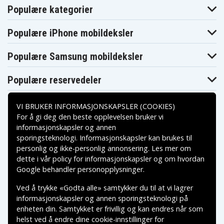
Populære kategorier
Digilife DDV-
Digilife DDV-M1
Digilife DDV-R70
S670
Digilife DDV-
Digilife DDV-V1
Digilife DDV-V2
Populære iPhone mobildeksler
V1000
Digilife DDV-
Digilife DDV-V6
Digilife DDV-V7
V3HD
Populære Samsung mobildeksler
Digilife DDV-
Digilife DDV-
Digilife HDV-R50
XT16I
Z530
Digilife LDC-
Digilife LDC-
Drift HD170
Populære reservedeler
828Z
XT16i
Easypix
Drift HD170S
Easypix DV5311
DV5311HD
VI BRUKER INFORMASJONSKAPSLER (COOKIES)
Fujifilm FinePix
Fujifilm FinePix
Fujifilm FinePix
50i
601
F401
For å gi deg den beste opplevelsen bruker vi
Fujifilm FinePix
Fujifilm FinePix
Fujifilm FinePix
informasjonskapsler og annen
F401 Zoom
F410
F410 Zoom
sporingsteknologi. Informasjonskapsler kan brukes til
Betalingsalternativer
Fujifilm FinePix
Fujifilm FinePix
Fujifilm FinePix
F601
F601 Zoom
F601Zoom
personlig og ikke-personlig annonsering. Les mer om
Fujifilm FinePix
dette i vår
policy for informasjonskapsler
og om hvordan
Fujifilm FinePix
Fujifilm FinePix
MX. Finepix
Leveringsalternativer
M603
M603 Zoom
Google behandler personopplysninger
.
M603
Fujifilm Finepix
Gateway DC-
HP Gwen
Ved å trykke «Godta alle» samtykker du til at vi lagrer
M
T50
HP PhotoSmart
HP Photosmart
HP Photosmart
informasjonskapsler og annen sporingsteknologi på
R07
R507
R607
enheten din. Samtykket er frivillig og kan endres når som
HP Photosmart
HP Photosmart
HP Photosmart
helst ved å endre dine cookie-innstillinger for
R607 BMW
R607 Gwen
R607xi