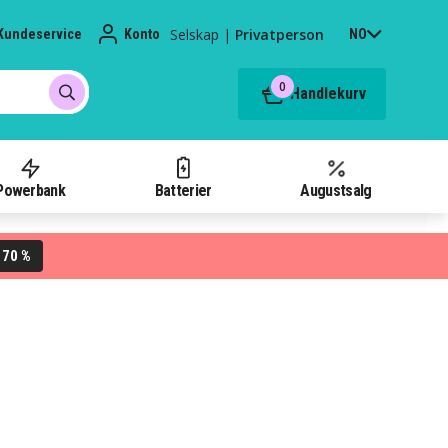
Selskap
|
Privatperson
Kundeservice
Konto
NO
0
Handlekurv
Powerbank
Batterier
Augustsalg
70 %
L