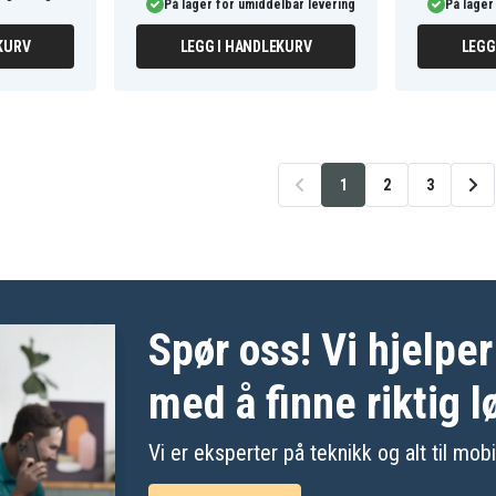
På lager for umiddelbar levering
På lager
KURV
LEGG I HANDLEKURV
LEGG
1
2
3
Spør oss! Vi hjelpe
med å finne riktig l
Vi er eksperter på teknikk og alt til mob