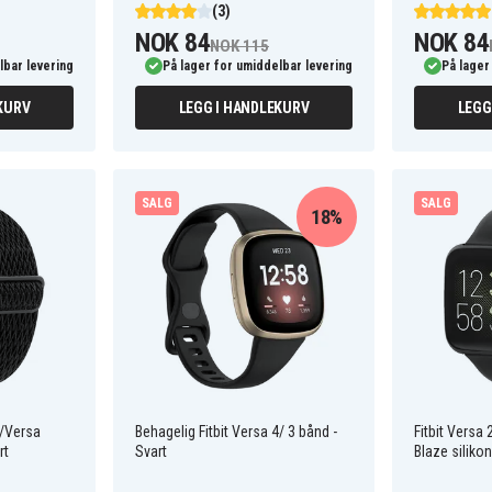
(3)
NOK 84
NOK 84
NOK 115
lbar levering
På lager for umiddelbar levering
På lager
KURV
LEGG I HANDLEKURV
LEGG
SALG
SALG
18%
3/Versa
Behagelig Fitbit Versa 4/ 3 bånd -
Fitbit Versa 
rt
Svart
Blaze siliko