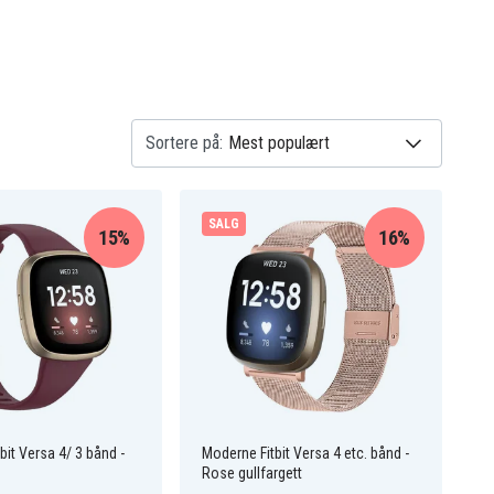
Sortere på:
SALG
15%
16%
bit Versa 4/ 3 bånd -
Moderne Fitbit Versa 4 etc. bånd -
Rose gullfargett