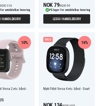
NOK 79
NOK 115
NOK 99
 for umiddelbar levering
På lager for umiddelbar levering
 I HANDLEKURV
LEGG I HANDLEKURV
SALG
10%
16%
it Versa 2 etc. bånd -
Mykt Fitbit Versa 4 etc. bånd - Svart
(5)
NOK 134
NOK 159