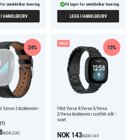
 for umiddelbar levering
På lager for umiddelbar levering
 I HANDLEKURV
LEGG I HANDLEKURV
SALG
24%
15%
 4/ Sense 2 klokkereim -
Fitbit Versa 4/Versa 3/Versa
2/Versa klokkerem i rustfritt stål –
svart
(1)
8
NOK 235
NOK 143
NOK 169