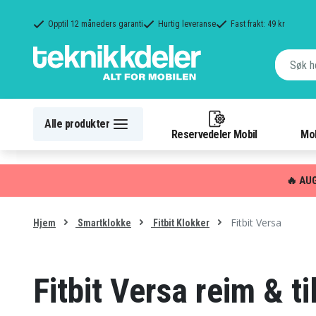
Opptil 12 måneders garanti
Hurtig leveranse
Fast frakt: 49 kr
Alle produkter
Reservedeler Mobil
Mob
🔥 AU
Fitbit Versa
Hjem
Smartklokke
Fitbit Klokker
Fitbit Versa reim & t