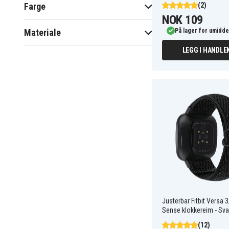
modellen og Versa Lite Edition,
Farge
(2)
Versa 2 fikk samme feste mens
NOK 109
Versa 3 og senere introduserte
Materiale
På lager for umidde
nye konstruksjoner. Med tanke
LEGG I HANDLE
på modellens alder er
sortimentet fortsatt relativt
bredt takket være modellens
store markedsandel over flere år.
Justerbar Fitbit Versa 
Sense klokkereim - Sva
(12)