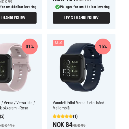
NOK 99
 for umiddelbar levering
På lager for umiddelbar levering
 I HANDLEKURV
LEGG I HANDLEKURV
SALG
31%
15%
2 / Versa / Versa Lite /
Vanntett Fitbit Versa 2 etc. bånd -
nklokkerem - Rosa
Mellomblå
(2)
(1)
NOK 84
NOK 115
NOK 99