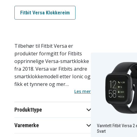
Fitbit Versa Klokkereim
Tilbehør til Fitbit Versa er
produkter formgitt for Fitbits
opprinnelige Versa-smartklokke
fra 2018. Versa var Fitbits andre
smartklokkemodell etter Ionic og
fikk et tynnere og mer
prisgunstig format som ble
Les mer
svært populært. Sortimentet
inkluderer klokkereimer, ladere
Produkttype
og skjermbeskyttere spesifikt for
modellen. Versa har proprietær
Varemerke
Vanntett Fitbit Versa 2 
festekonstruksjon spesifikk for
Svart