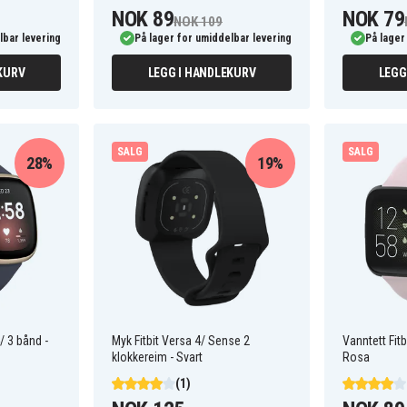
NOK 89
NOK 79
NOK 109
lbar levering
På lager for umiddelbar levering
På lager
KURV
LEGG I HANDLEKURV
LEGG
SALG
SALG
28%
19%
/ 3 bånd -
Myk Fitbit Versa 4/ Sense 2
Vanntett Fitb
klokkereim - Svart
Rosa
(1)