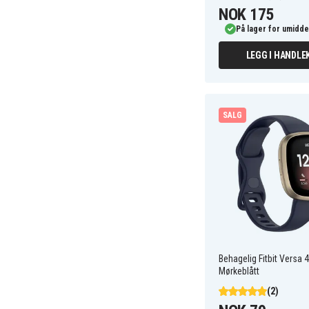
NOK 175
På lager for umidde
LEGG I HANDLE
SALG
Behagelig Fitbit Versa 4
Mørkeblått
(2)