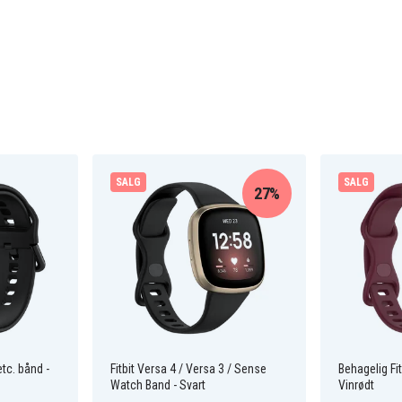
SALG
SALG
27%
etc. bånd -
Fitbit Versa 4 / Versa 3 / Sense
Behagelig Fit
Watch Band - Svart
Vinrødt