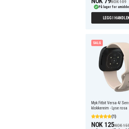
NOK 79
NOK 109
På lager for umidde
LEGG I HANDLE
SALG
Myk Fitbit Versa 4/ Sen
klokkereim - Lyse rosa
(1)
NOK 125
NOK 15