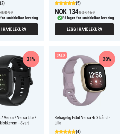
(2)
(5)
NOK 134
NOK 99
NOK 159
 for umiddelbar levering
På lager for umiddelbar levering
 I HANDLEKURV
LEGG I HANDLEKURV
SALG
31%
20%
2 / Versa / Versa Lite /
Behagelig Fitbit Versa 4/ 3 bånd -
nklokkerem - Svart
Lilla
(4)