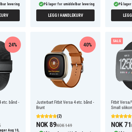
lbar levering
På lager for umiddelbar levering
På lager
KURV
LEGG I HANDLEKURV
LEGG
SALG
24%
40%
4 etc. bånd -
Justerbart Fitbit Versa 4 etc. bånd -
Fitbit Versa
Brunt
Small silikon
(2)
NOK 89
NOK 71
5
NOK 149
lager Aug 10,