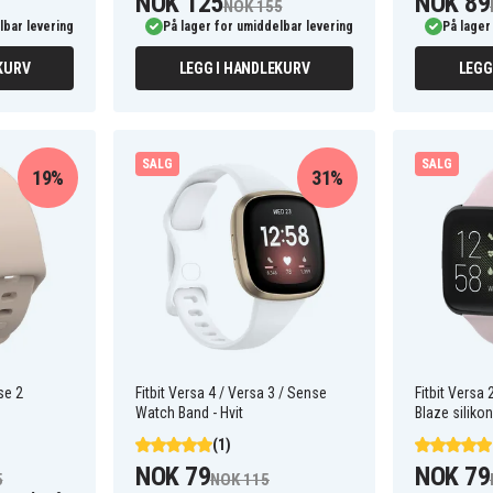
NOK 125
NOK 89
NOK 155
lbar levering
På lager for umiddelbar levering
På lager
KURV
LEGG I HANDLEKURV
LEGG
SALG
SALG
19%
31%
se 2
Fitbit Versa 4 / Versa 3 / Sense
Fitbit Versa 
Watch Band - Hvit
Blaze siliko
(1)
NOK 79
NOK 79
5
NOK 115