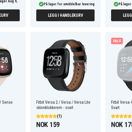
lager Aug 9,
På lager for umiddelbar levering
På lager
KURV
LEGG I HANDLEKURV
LEGG
SALG
 / Sense
Fitbit Versa 2 / Versa / Versa Lite
Fitbit Versa
skinnklokkerem - svart
Svart
(1)
NOK 159
NOK 17