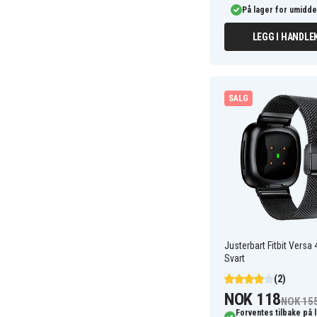
På lager for umidde
LEGG I HANDLE
SALG
Justerbart Fitbit Versa 
Svart
(2)
NOK 118
NOK 15
Forventes tilbake på 