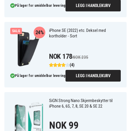
LEGG I HANDLEKURV
På lager for umiddelbar levering
iPhone SE (2022) etc. Deksel med
SALG
24%
kortholder - Sort
NOK 178
NOK 235
(4)
LEGG I HANDLEKURV
På lager for umiddelbar levering
SiGN Strong Nano Skjermbeskytter til
iPhone 6, 6S, 7, 8, SE 20 & SE 22
NOK 99