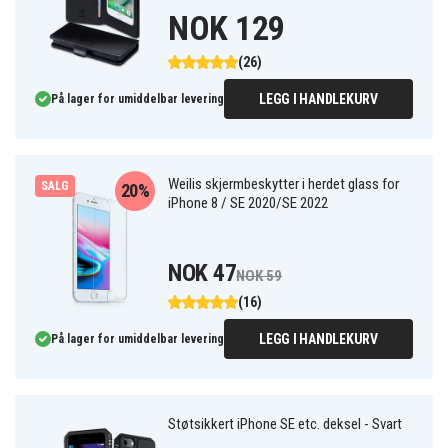
NOK 129
(26)
LEGG I HANDLEKURV
På lager for umiddelbar levering
Weilis skjermbeskytter i herdet glass for
SALG
20%
iPhone 8 / SE 2020/SE 2022
NOK 47
NOK 59
(16)
LEGG I HANDLEKURV
På lager for umiddelbar levering
Støtsikkert iPhone SE etc. deksel - Svart