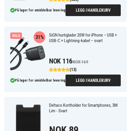
LEGG I HANDLEKURV
På lager for umiddelbar levering
SiGN hurtiglader 20W for iPhone – USB +
SALG
31%
USB-C + Lightning-kabel – svart
NOK 116
NOK 169
(13)
LEGG I HANDLEKURV
På lager for umiddelbar levering
Deltaco Kortholder for Smartphones, 3M
Lim - Svart
NOK 89