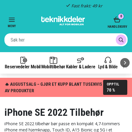
Fast frakt: 49 kr
Item
0
3
of
MENY
HANDLEKURV
3
Reservedeler Mobil
Mobiltilbehør
Kabler & Ladere
Lyd & Bilde
Pow
🔥 AUGUSTSALG – GJØR ET KUPP BLANT TUSENVIS
OPPTIL
70 %
AV PRODUKTER
iPhone SE 2022 Tilbehør
iPhone SE 2022 tilbehør bør passe en kompakt 4,7-tommers
iPhone med hjemknapp, Touch ID, A15 Bionic og 5G i et