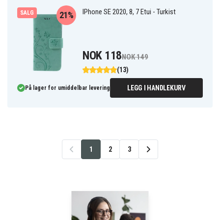
IPhone SE 2020, 8, 7 Etui - Turkist
SALG
21%
NOK 118
NOK 149
(13)
LEGG I HANDLEKURV
På lager for umiddelbar levering
1
2
3