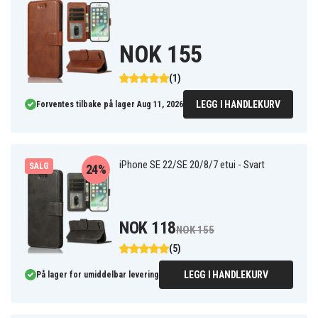
NOK 155
(1)
LEGG I HANDLEKURV
Forventes tilbake på lager Aug 11, 2026
iPhone SE 22/SE 20/8/7 etui - Svart
SALG
24%
NOK 118
NOK 155
(5)
LEGG I HANDLEKURV
På lager for umiddelbar levering