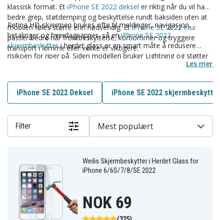
klassisk format. Et
iPhone SE 2022 deksel
er riktig når du vil ha
bedre grep, støtdemping og beskyttelse rundt baksiden uten at
Retina HD-skjermen brukes ofte til meldinger, navigasjon,
mobilen føles større enn nødvendig. Et
iPhone SE 2022 etui
betalinger og hverdagsapper, så en
iPhone SE 2022
passer bedre når frontbeskyttelse, kortlommer og tryggere
skjermbeskytter
i herdet glass er en smart måte å redusere
transport i lomme eller veske er viktigere.
risikoen for riper på. Siden modellen bruker Lightning og støtter
Les mer
trådløs Qi-lading, men ikke MagSafe, blir en
iPhone SE 2022
lader
med riktig kabel, veggadapter eller kompatibel ladeplate et
praktisk valg.
iPhone SE 2022 Deksel
iPhone SE 2022 skjermbeskytte
Mest populært
Filter
Weilis Skjermbeskytter i Herdet Glass for
iPhone 6/6S/7/8/SE 2022
NOK 69
(325)