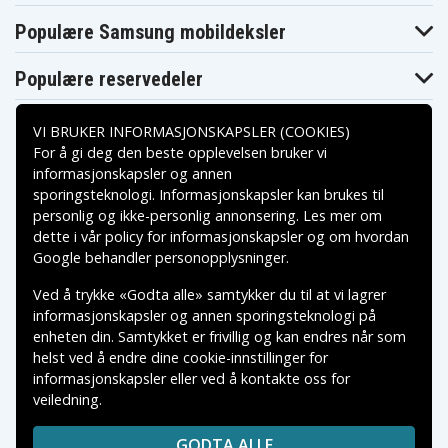
Populære Samsung mobildeksler
Populære reservedeler
VI BRUKER INFORMASJONSKAPSLER (COOKIES)
For å gi deg den beste opplevelsen bruker vi
informasjonskapsler og annen
sporingsteknologi. Informasjonskapsler kan brukes til
Betalingsalternativer
personlig og ikke-personlig annonsering. Les mer om
dette i vår
policy for informasjonskapsler
og om hvordan
Leveringsalternativer
Google behandler personopplysninger
.
Ved å trykke «Godta alle» samtykker du til at vi lagrer
informasjonskapsler og annen sporingsteknologi på
enheten din. Samtykket er frivillig og kan endres når som
helst ved å endre dine cookie-innstillinger for
informasjonskapsler eller ved å kontakte oss for
veiledning.
Copyright © 2026, Spares Nordic AB
VAREMERKER SOM NEVNES PÅ DENNE WEB TILHØRER
GODTA ALLE
RESPEKTIVE VAREMERKES EIERE.