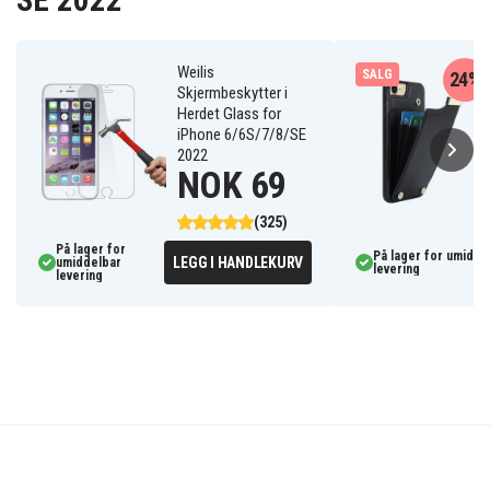
SE 2022
Weilis
SALG
24%
Skjermbeskytter i
Herdet Glass for
iPhone 6/6S/7/8/SE
2022
NOK 69
(325)
På lager for
På lager for umidde
LEGG I HANDLEKURV
umiddelbar
levering
levering