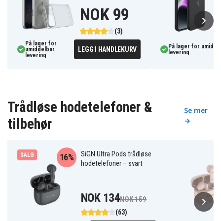
NOK 99
(3)
På lager for
På lager for umidde
LEGG I HANDLEKURV
umiddelbar
levering
levering
Trådløse hodetelefoner &
Se mer
tilbehør
→
SiGN Ultra Pods trådløse
SALG
16%
hodetelefoner – svart
NOK 134
NOK 159
(63)