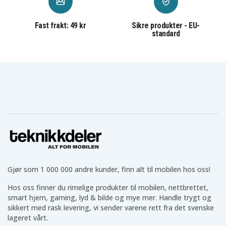
Hodetelefoner etter ditt behov
Fast frakt: 49 kr
Sikre produkter - EU-
Vi tilbyr et stort utvalg av
hodetelefoner
som AirPods,
standard
Galaxy Buds og mange prisgunstige alternativer.
Uansett om du vil ha trådløse eller kablede
hodetelefoner i ulike størrelser og til forskjellige
bruksområder, finner du dem hos oss.
Teknikk til hverdagen
I tillegg har vi teknikk til hverdagsbruk som
powerbanks
,
batterier
,
belysning
,
kabler
og mye mer
som gjør hverdagen enklere.
Teknikkdelers gode omtaler og vurderinger
Gjør som 1 000 000 andre kunder, finn alt til mobilen hos oss!
Vi hos Teknikkdeler er stolte av våre gode omtaler og
Hos oss finner du rimelige produkter til mobilen, nettbrettet,
vurderinger på Trustpilot, Google og andre
smart hjem, gaming, lyd & bilde og mye mer. Handle trygt og
plattformer. Du får trygg betaling, fast fraktpris og
sikkert med rask levering, vi sender varene rett fra det svenske
rask levering fra vårt lager.
lageret vårt.