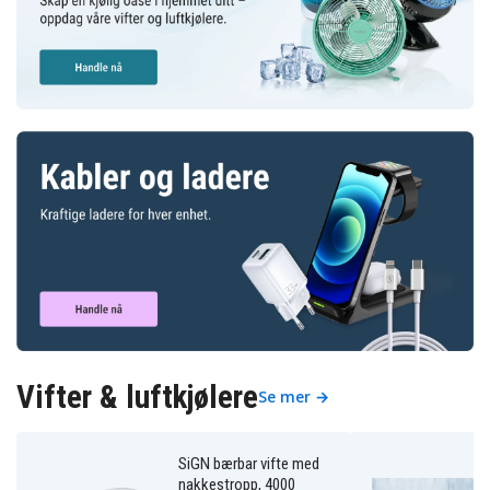
Vifter & luftkjølere
Se mer →
SiGN bærbar vifte med
nakkestropp, 4000