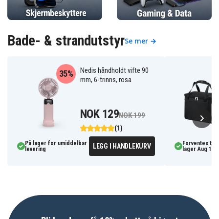
Bade- & strandutstyr
Se mer →
Nedis håndholdt vifte 90
35%
mm, 6-trinns, rosa
NOK 129
NOK 199
(1)
På lager for umiddelbar
Forventes til
LEGG I HANDLEKURV
levering
lager Aug 11, 