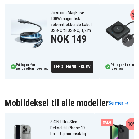
Joyroom MagEase
32
100W magnetisk
selvinntrekkende kabel
USB-C til USB-C, 1,2 m
NOK 149
På lager for
På lager for umi
LEGG I HANDLEKURV
umiddelbar levering
levering
Mobildeksel til alle modeller
Se mer →
SiGN Ultra Slim
SALG
10%
Deksel til iPhone 17
Pro - Gjennomsiktig