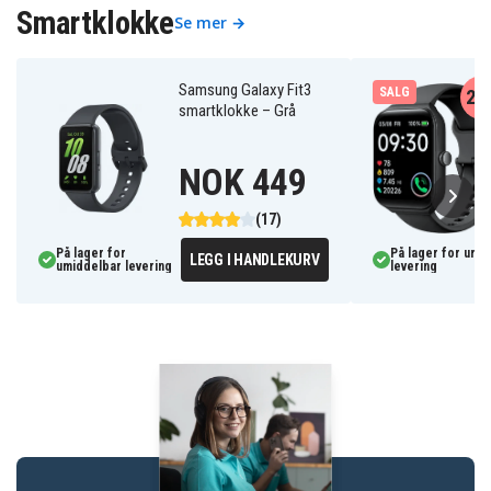
Smartklokke
Se mer →
Samsung Galaxy Fit3
SALG
20
smartklokke – Grå
NOK 449
(17)
På lager for
På lager for umi
LEGG I HANDLEKURV
umiddelbar levering
levering