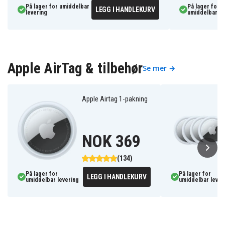
På lager for umiddelbar
På lager for
LEGG I HANDLEKURV
levering
umiddelbar le
Apple AirTag & tilbehør
Se mer →
Apple Airtag 1-pakning
NOK 369
(134)
På lager for
På lager for
LEGG I HANDLEKURV
umiddelbar levering
umiddelbar lever