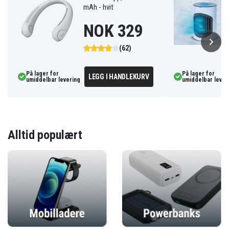
mAh - hvit
NOK 329
(62)
På lager for
På lager for
LEGG I HANDLEKURV
umiddelbar levering
umiddelbar lever
Alltid populært