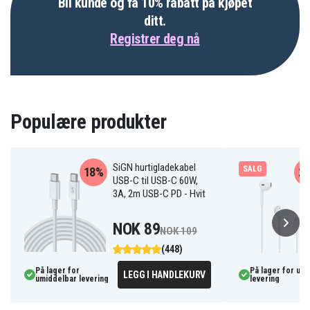
Bli kunde og få 10% rabatt på kjøpet
ditt.
Registrer deg nå
Populære produkter
SiGN hurtigladekabel
SALG
18%
2
USB-C til USB-C 60W,
3A, 2m USB-C PD - Hvit
NOK 89
NOK 109
(448)
På lager for
På lager for um
LEGG I HANDLEKURV
umiddelbar levering
levering