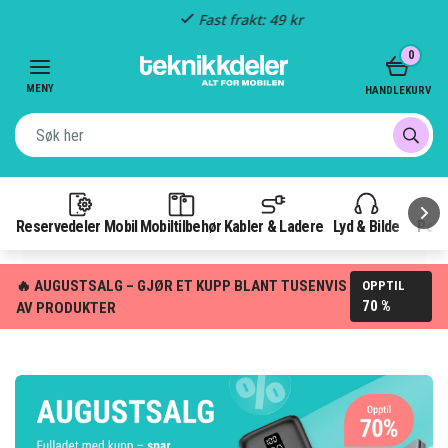
Fast frakt: 49 kr
Item
0
3
of
MENY
HANDLEKURV
3
Reservedeler Mobil
Mobiltilbehør
Kabler & Ladere
Lyd & Bilde
Pow
🔥 AUGUSTSALG – GJØR ET KUPP BLANT TUSENVIS
OPPTIL
70 %
AV PRODUKTER