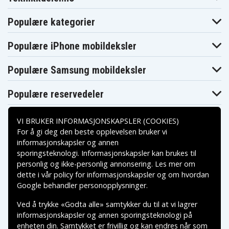
Populære kategorier
Populære iPhone mobildeksler
Populære Samsung mobildeksler
Populære reservedeler
VI BRUKER INFORMASJONSKAPSLER (COOKIES)
For å gi deg den beste opplevelsen bruker vi
informasjonskapsler og annen
sporingsteknologi. Informasjonskapsler kan brukes til
Betalingsalternativer
personlig og ikke-personlig annonsering. Les mer om
dette i vår
policy for informasjonskapsler
og om hvordan
Leveringsalternativer
Google behandler personopplysninger
.
Ved å trykke «Godta alle» samtykker du til at vi lagrer
informasjonskapsler og annen sporingsteknologi på
enheten din. Samtykket er frivillig og kan endres når som