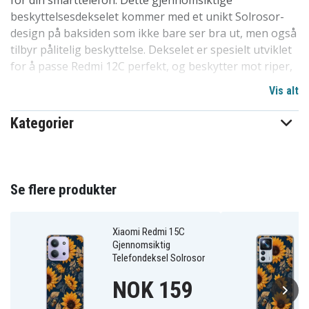
for din smarttelefon. Dette gjennomsiktige
beskyttelsesdekselet kommer med et unikt Solrosor-
design på baksiden som ikke bare ser bra ut, men også
tilbyr pålitelig beskyttelse. Dekselet er spesielt utviklet
for å passe Redmi 12C perfekt, og beskytter mot riper,
støv og skitt.
Vis alt
Vårt design er uten skarpe kanter og enkelt å montere
Kategorier
eller fjerne fra mobilen din, uten risiko for riper eller
andre skader. Det er en av de mest populære
dekselvalgene på markedet av en grunn. Høy kvalitet til
en rimelig pris, dette dekselet står sterkt i
Se flere produkter
konkurransen. Et utmerket valg for å beskytte
telefoner i familien, blant barn og venner. Spesielt
tilpasset for Redmi 12C.
Xiaomi Redmi 15C
Gjennomsiktig
Telefondeksel Solrosor
Produktdetaljer:
NOK 159
-Spesielt utformet for Redmi 12C, kompatibelt med