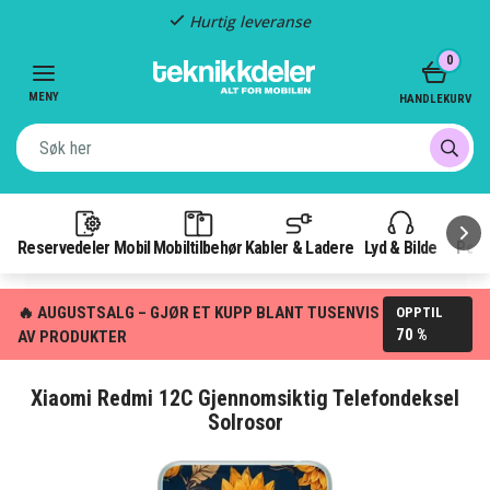
Hurtig leveranse
Item
0
2
of
MENY
HANDLEKURV
3
Reservedeler Mobil
Mobiltilbehør
Kabler & Ladere
Lyd & Bilde
Pow
🔥 AUGUSTSALG – GJØR ET KUPP BLANT TUSENVIS
OPPTIL
70 %
AV PRODUKTER
Xiaomi Redmi 12C Gjennomsiktig Telefondeksel
Solrosor