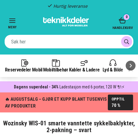
Fast frakt: 49 kr
Item
0
3
of
MENY
HANDLEKURV
3
Reservedeler Mobil
Mobiltilbehør
Kabler & Ladere
Lyd & Bilde
Pow
Dagens superdeal - 34%
Ladestasjon med 6 porter, 120 W 🔌⚡
🔥 AUGUSTSALG – GJØR ET KUPP BLANT TUSENVIS
OPPTIL
70 %
AV PRODUKTER
Wozinsky WIS-01 smarte vanntette sykkelbaklykter,
2-pakning – svart