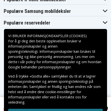
Populære Samsung mobildeksler
Populære reservedeler
VI BRUKER INFORMASJONSKAPSLER (COOKIES)
For å gi deg den beste opplevelsen bruker vi
informasjonskapsler og annen
sporingsteknologi. Informasjonskapsler kan brukes til
Betalingsalternativer
personlig og ikke-personlig annonsering. Les mer om
dette i vår
policy for informasjonskapsler
og om hvordan
Leveringsalternativer
Google behandler personopplysninger
.
Ved å trykke «Godta alle» samtykker du til at vi lagrer
informasjonskapsler og annen sporingsteknologi på
enheten din. Samtykket er frivillig og kan endres når som
helst ved å endre dine cookie-innstillinger for
informasjonskapsler eller ved å kontakte oss for
veiledning.
Copyright © 2026, Spares Nordic AB
Wozinsky WIS-01 smarte vanntette sykkelbaklykter, 2-
NOK 249
VAREMERKER SOM NEVNES PÅ DENNE WEB TILHØRER
pakning – svart