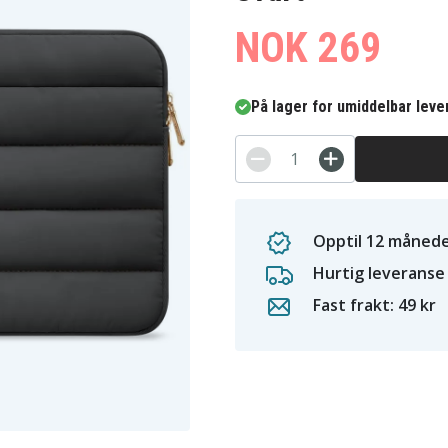
NOK 269
På lager for umiddelbar leve
Opptil 12 månede
Hurtig leveranse
Fast frakt: 49 kr