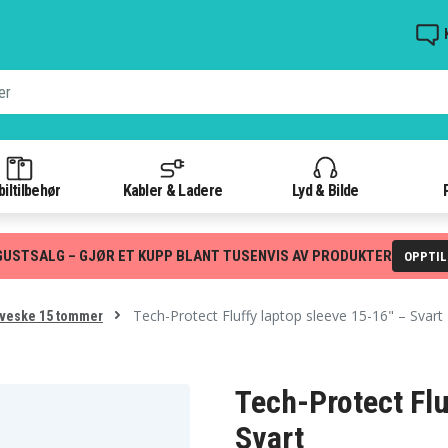
iltilbehør
Kabler & Ladere
Lyd & Bilde
GUSTSALG – GJØR ET KUPP BLANT TUSENVIS AV PRODUKTER
OPPTI
Tech-Protect Fluffy laptop sleeve 15-16" – Svart
veske 15 tommer
Tech-Protect Flu
Svart