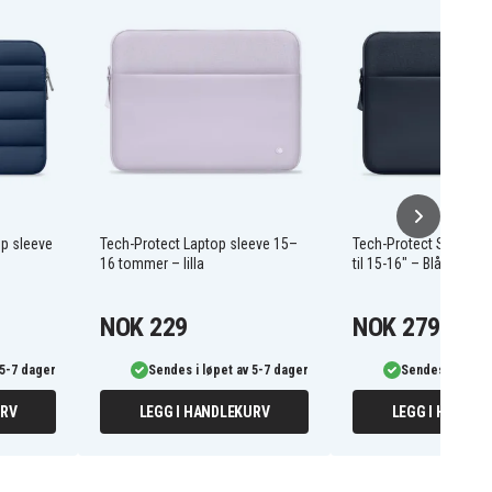
op sleeve
Tech-Protect Laptop sleeve 15–
Tech-Protect Sleeve la
16 tommer – lilla
til 15-16" – Blå
NOK 229
NOK 279
 5-7 dager
Sendes i løpet av 5-7 dager
Sendes i løpet 
URV
LEGG I HANDLEKURV
LEGG I HANDLE