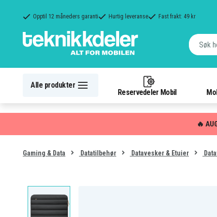
Opptil 12 måneders garanti
Hurtig leveranse
Fast frakt: 49 kr
Alle produkter
Reservedeler Mobil
Mob
🔥 AU
Gaming & Data
Datatilbehør
Datavesker & Etuier
Data