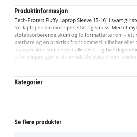
Produktinformasjon
Tech-Protect Fluffy Laptop Sleeve 15-16" i svart gir 
for laptopen din mot riper, støt og smuss. Med et myk
støtabsorberende skum og to formatterte rom – ett 
bærbare og en praktisk frontlomme til tilbehør eller
laptopvesken som dekker alle reise- og hverdagsbeho
utformingen gjør at du enkelt får plass til den i veske 
design med metallglidelås gir et moderne preg for båd
Specifications:
Kategorier
Brand:
Tech-Protect
Farge:
Svart
Produkt type:
Laptop sleeve
Størrelse:
15–16"
Indre mål:
380 x 265 x 30 mm
Se flere produkter
Ytre mål:
400 x 288 x 30 mm
Materiale:
Tekstil, Skum, Plysj