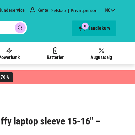
Selskap
|
Privatperson
Kundeservice
Konto
NO
0
Handlekurv
Powerbank
Batterier
Augustsalg
70 %
L
ffy laptop sleeve 15-16" –