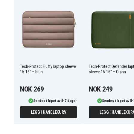
Lukking:
Glidelås
Benefits of Tech-Protect Fluffy Laptop S
Gir god beskyttelse mot støt, riper og fall
Elegant og minimalistisk design passer til alle 
Praktisk ekstralomme for tilbehør og dokument
Lett og slank, enkel å ta med i veske eller ryggs
195101
Artikkelnr
Tech-Protect Fluffy laptop sleeve
Tech-Protect Defender lap
15-16" – brun
sleeve 15-16" – Grønn
5906302362455
EAN / GTIN
Laptop-veske/etui
Produkttype
NOK 269
NOK 249
Tech-Protect
Varemerke
Sendes i løpet av 5-7 dager
Sendes i løpet av 5
LEGG I HANDLEKURV
LEGG I HANDLEKUR
Svart
Farge
Tekstil
Materiale