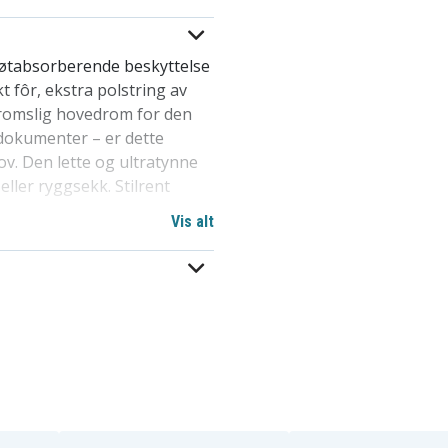
støtabsorberende beskyttelse
t fôr, ekstra polstring av
romslig hovedrom for den
 dokumenter – er dette
v. Den lette og ultratynne
eller ryggsekk. Stilrent
e skole, jobb og reise.
Vis alt