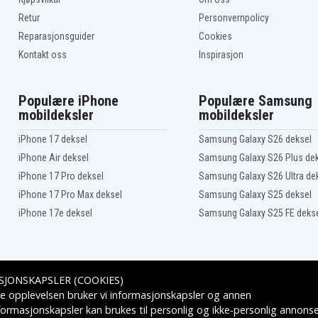
Retur
Personvernpolicy
Reparasjonsguider
Cookies
Kontakt oss
Inspirasjon
Populære iPhone
Populære Samsung
mobildeksler
mobildeksler
iPhone 17 deksel
Samsung Galaxy S26 deksel
iPhone Air deksel
Samsung Galaxy S26 Plus de
iPhone 17 Pro deksel
Samsung Galaxy S26 Ultra de
iPhone 17 Pro Max deksel
Samsung Galaxy S25 deksel
iPhone 17e deksel
Samsung Galaxy S25 FE deks
SJONSKAPSLER (COOKIES)
Leveringsalternativer
e opplevelsen bruker vi informasjonskapsler og annen
formasjonskapsler kan brukes til personlig og ikke-personlig annons