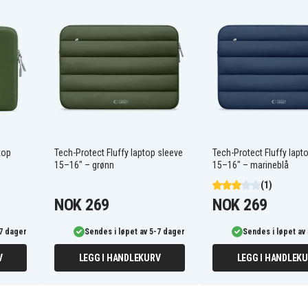
leeve 15-16" – Svart
anledninger
er
ekk
top
Tech-Protect Fluffy laptop sleeve
Tech-Protect Fluffy lapt
15–16" – grønn
15–16" – marineblå
(1)
NOK 269
NOK 269
-7 dager
Sendes i løpet av 5-7 dager
Sendes i løpet av
V
LEGG I HANDLEKURV
LEGG I HANDLEK