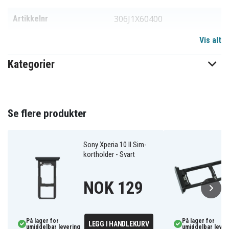
306J1X60400
Artikkelnr
Vis alt
111047
EAN / GTIN
Kategorier
Reservedel
Produkttype
Se flere produkter
Sony Xperia 10 II Sim-
kortholder - Svart
NOK 129
På lager for
På lager for
LEGG I HANDLEKURV
umiddelbar levering
umiddelbar lever