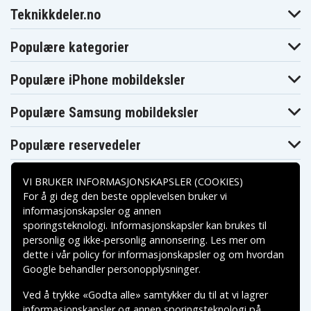
Teknikkdeler.no
Populære kategorier
Populære iPhone mobildeksler
Populære Samsung mobildeksler
Populære reservedeler
VI BRUKER INFORMASJONSKAPSLER (COOKIES)
For å gi deg den beste opplevelsen bruker vi
informasjonskapsler og annen
sporingsteknologi. Informasjonskapsler kan brukes til
Betalingsalternativer
personlig og ikke-personlig annonsering. Les mer om
dette i vår
policy for informasjonskapsler
og om hvordan
Leveringsalternativer
Google behandler personopplysninger
.
Ved å trykke «Godta alle» samtykker du til at vi lagrer
informasjonskapsler og annen sporingsteknologi på