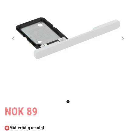
Item
1
item
NOK 89
of
0
1
Midlertidig utsolgt