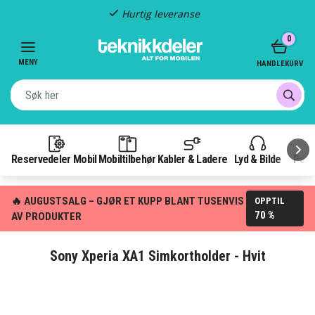
Hurtig leveranse
Item
0
2
of
MENY
HANDLEKURV
3
Reservedeler Mobil
Mobiltilbehør
Kabler & Ladere
Lyd & Bilde
Pow
🔥 AUGUSTSALG – GJØR ET KUPP BLANT TUSENVIS
OPPTIL
70 %
AV PRODUKTER
Sony Xperia XA1 Simkortholder - Hvit