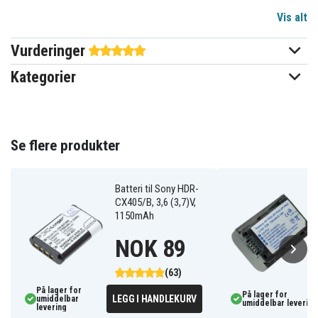
Vis alt
Sony
Passer til merke
Vurderinger
Ja
Overladingsbeskyttelse
Kategorier
Kan brukes i original
Ja
laderen
45,10 x 31,90 x 33,70 mm
Mål
Se flere produkter
1960 mAh
Kapasitet
Batteri til Sony HDR-
CX405/B, 3,6 (3,7)V,
Batteriet erstatter:
1150mAh
NP-FV30
NP-FV50
NP-FV70
NOK 89
(63)
Batteriet er kompatibelt med følgende produkter:
På lager for
På lager for
Sony DCR-
Sony DCR-
LEGG I HANDLEKURV
umiddelbar
Sony DCR-30
umiddelbar levering
DVD103
DVD105
levering