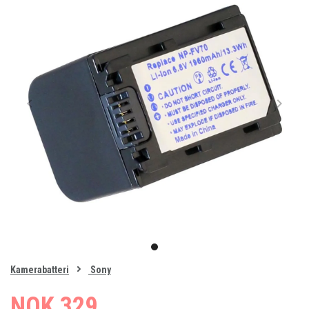
Item
1
item
of
0
Kamerabatteri
Sony
1
NOK 329