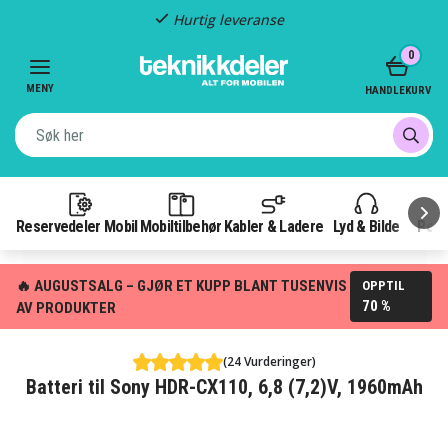
Hurtig leveranse
Item
0
2
of
MENY
HANDLEKURV
3
Reservedeler Mobil
Mobiltilbehør
Kabler & Ladere
Lyd & Bilde
Pow
🔥 AUGUSTSALG – GJØR ET KUPP BLANT TUSENVIS
OPPTIL
70 %
AV PRODUKTER
(24 Vurderinger)
Batteri til Sony HDR-CX110, 6,8 (7,2)V, 1960mAh