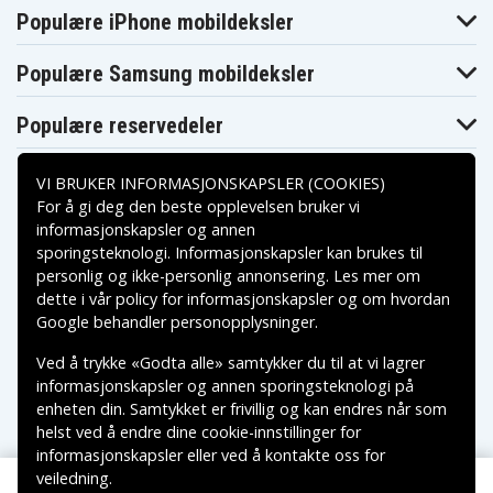
Sony DCR-
Populære iPhone mobildeksler
Sony DCR-SR20E
Sony DCR-SR21E
SR210E
Sony DCR-
Sony DCR-
Sony DCR-SR220
SR220D
SR290E
Populære Samsung mobildeksler
Sony DCR-
Sony DCR-
Sony DCR-SR300
SR300C
SR300E
Sony DCR-SR30E
Sony DCR-SR32E
Sony DCR-SR33E
Populære reservedeler
Sony DCR-SR35E
Sony DCR-SR36E
Sony DCR-SR37E
Sony DCR-SR38E
Sony DCR-SR40
Sony DCR-SR40E
VI BRUKER INFORMASJONSKAPSLER (COOKIES)
Sony DCR-SR42
Sony DCR-SR42A
Sony DCR-SR42E
Sony DCR-SR45
Sony DCR-SR46
Sony DCR-SR46E
For å gi deg den beste opplevelsen bruker vi
Sony DCR-SR47
Sony DCR-SR47E
Sony DCR-SR47L
informasjonskapsler og annen
Sony DCR-SR47R
Sony DCR-SR47S
Sony DCR-SR50
sporingsteknologi. Informasjonskapsler kan brukes til
Betalingsalternativer
Sony DCR-SR50E
Sony DCR-SR52E
Sony DCR-SR55E
personlig og ikke-personlig annonsering. Les mer om
Sony DCR-SR57E
Sony DCR-SR58E
Sony DCR-SR60
dette i vår
policy for informasjonskapsler
og om hvordan
Sony DCR-SR60E
Sony DCR-SR62
Sony DCR-SR62E
Leveringsalternativer
Google behandler personopplysninger
.
Sony DCR-SR65
Sony DCR-SR67
Sony DCR-SR67E
Sony DCR-
Sony DCR-SR68
Sony DCR-SR68E
Ved å trykke «Godta alle» samtykker du til at vi lagrer
SR68/R
informasjonskapsler og annen sporingsteknologi på
Sony DCR-
Sony DCR-SR68R
Sony DCR-SR68S
SR68E/S
enheten din. Samtykket er frivillig og kan endres når som
Sony DCR-SR70E
Sony DCR-SR72E
Sony DCR-SR75E
helst ved å endre dine cookie-innstillinger for
Sony DCR-SR77E
Sony DCR-SR78
Sony DCR-SR78E
informasjonskapsler eller ved å kontakte oss for
Sony DCR-SR80
Sony DCR-SR80E
Sony DCR-SR82
veiledning.
Copyright © 2026, Spares Nordic AB
Sony DCR-SR82C
Sony DCR-SR82E
Sony DCR-SR85