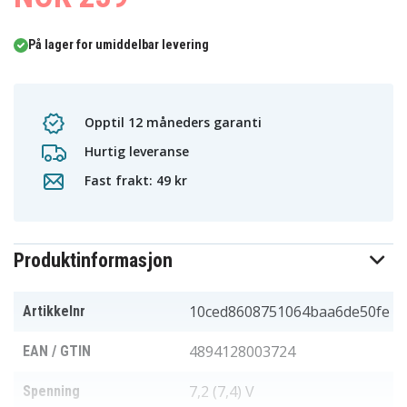
På lager for umiddelbar levering
Opptil 12 måneders garanti
Hurtig leveranse
Fast frakt: 49 kr
Produktinformasjon
10ced8608751064baa6de50fe
Artikkelnr
4894128003724
EAN / GTIN
7,2 (7,4) V
Spenning