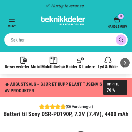
Hurtig leveranse
Item
0
2
of
MENY
HANDLEKURV
3
Reservedeler Mobil
Mobiltilbehør
Kabler & Ladere
Lyd & Bilde
Pow
🔥 AUGUSTSALG – GJØR ET KUPP BLANT TUSENVIS
OPPTIL
70 %
AV PRODUKTER
(36 Vurderinger)
Batteri til Sony DSR-PD190P, 7.2V (7.4V), 4400 mAh