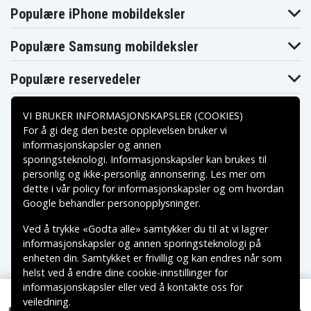
SC55
Populære iPhone mobildeksler
Sony CCD-
Sony CCD-SC55E
Sony CCD-SC6
SC65
Sony CCD-
Populære Samsung mobildeksler
Sony CCD-SC7
Sony CCD-SC7/E
SC8/E
Sony CCD-
Sony CCD-SC9
Sony CCD-TR1
TR11
Populære reservedeler
Sony CCD-
Sony CCD-
Sony CCD-TR12
TR1100E
TR18
Sony CCD-TR18E
Sony CCD-TR1E
Sony CCD-TR2
VI BRUKER INFORMASJONSKAPSLER (COOKIES)
Sony CCD-
Sony CCD-TR200
Sony CCD-TR205
For å gi deg den beste opplevelsen bruker vi
TR215
informasjonskapsler og annen
Sony CCD-
Sony CCD-
Sony CCD-TR2300
TR2200E
TR2300E
sporingsteknologi. Informasjonskapsler kan brukes til
Betalingsalternativer
Sony CCD-
Sony CCD-
Sony CCD-TR280PK
personlig og ikke-personlig annonsering. Les mer om
TR2600E
TR290PK
dette i vår
policy for informasjonskapsler
og om hvordan
Sony CCD-
Sony CCD-TR3
Sony CCD-TR300
Leveringsalternativer
TR3000
Google behandler personopplysninger
.
Sony CCD-
Sony CCD-
Sony CCD-TR3100E
TR3000E
TR311E
Ved å trykke «Godta alle» samtykker du til at vi lagrer
Sony CCD-
Sony CCD-TR315
Sony CCD-TR315E
informasjonskapsler og annen sporingsteknologi på
TR317
enheten din. Samtykket er frivillig og kan endres når som
Sony CCD-
Sony CCD-
Sony CCD-TR3300
TR3200E
TR3300E
helst ved å endre dine cookie-innstillinger for
Sony CCD-
informasjonskapsler eller ved å kontakte oss for
Sony CCD-TR411E
Sony CCD-TR412E
TR413
veiledning.
Copyright © 2026, Spares Nordic AB
Sony CCD-
Sony CCD-TR414
Sony CCD-TR415E