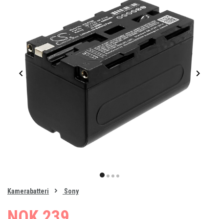
Item
1
item
item
item
item
of
0
Kamerabatteri
Sony
1
2
3
4
NOK 239