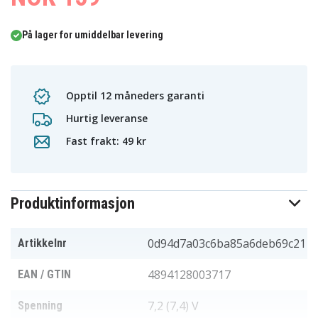
På lager for umiddelbar levering
Opptil 12 måneders garanti
Hurtig leveranse
Fast frakt: 49 kr
Produktinformasjon
0d94d7a03c6ba85a6deb69c21
Artikkelnr
4894128003717
EAN / GTIN
7,2 (7,4) V
Spenning