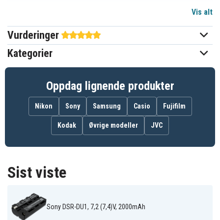
Vis alt
Li-ion
Batteri type
Vurderinger
Sony
Passer til merke
Kategorier
Ja
Overladingsbeskyttelse
Kan brukes i original
Ja
Oppdag lignende produkter
laderen
Nikon
Sony
Samsung
Casio
Fujifilm
70.80 x 38.50 x 21.00 mm
Mål
Kodak
Øvrige modeller
JVC
2000 mAh
Kapasitet
Batteriet erstatter:
Sist viste
8 CP052605-0 1
CA54200-0506
CP098635-01
FMP-BP12
NP-F330
NP-F530
NP-F550
NP-F570
Sony DSR-DU1, 7,2 (7,4)V, 2000mAh