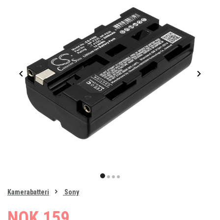
Item
1
item
item
item
item
of
0
Kamerabatteri
Sony
1
2
3
4
NOK 159