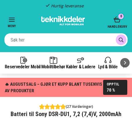
Hurtig leveranse
Item
0
2
of
MENY
HANDLEKURV
3
Reservedeler Mobil
Mobiltilbehør
Kabler & Ladere
Lyd & Bilde
Pow
🔥 AUGUSTSALG – GJØR ET KUPP BLANT TUSENVIS
OPPTIL
70 %
AV PRODUKTER
(27 Vurderinger)
Batteri til Sony DSR-DU1, 7,2 (7,4)V, 2000mAh