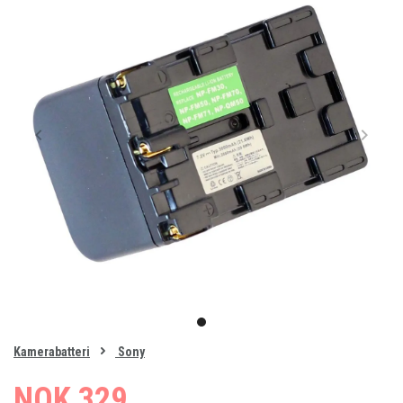
Item
1
item
of
0
Kamerabatteri
Sony
1
NOK 329