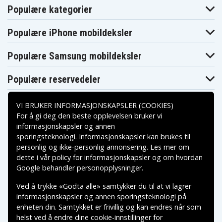
Sony DCR-
Sony DCR-
Sony DCR-
TRV238E
TRV239
TRV239E
Populære kategorier
Sony DCR-
Sony DCR-
Sony DCR-
TRV24
TRV240
TRV240E
Populære iPhone mobildeksler
Sony DCR-
Sony DCR-
Sony DCR-
TRV240K
TRV245
TRV245E
Sony DCR-
Sony DCR-
Sony DCR-
Populære Samsung mobildeksler
TRV24E
TRV25
TRV250
Sony DCR-
Sony DCR-
Sony DCR-
TRV250E
TRV255
TRV255E
Populære reservedeler
Sony DCR-
Sony DCR-
Sony DCR-
TRV25E
TRV260
TRV265
Sony DCR-
Sony DCR-
Sony DCR-
VI BRUKER INFORMASJONSKAPSLER (COOKIES)
TRV265E
TRV27
TRV270E
Sony DCR-
Sony DCR-
Sony DCR-
For å gi deg den beste opplevelsen bruker vi
TRV27E
TRV280
TRV285E
informasjonskapsler og annen
Sony DCR-
Sony DCR-
Sony DCR-
sporingsteknologi. Informasjonskapsler kan brukes til
TRV30
TRV300K
TRV30E
Betalingsalternativer
personlig og ikke-personlig annonsering. Les mer om
Sony DCR-
Sony DCR-
Sony DCR-
TRV325
TRV33
TRV330
dette i vår
policy for informasjonskapsler
og om hvordan
Sony DCR-
Sony DCR-
Sony DCR-
Leveringsalternativer
Google behandler personopplysninger
.
TRV330E
TRV33E
TRV33K
Sony DCR-
Sony DCR-
Sony DCR-
Ved å trykke «Godta alle» samtykker du til at vi lagrer
TRV340
TRV340E
TRV345
informasjonskapsler og annen sporingsteknologi på
Sony DCR-
Sony DCR-
Sony DCR-
TRV345E
TRV350
TRV351
enheten din. Samtykket er frivillig og kan endres når som
Sony DCR-
Sony DCR-
Sony DCR-
helst ved å endre dine cookie-innstillinger for
TRV355
TRV355E
TRV360