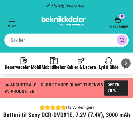
Hurtig leveranse
Item
0
2
of
MENY
HANDLEKURV
3
Reservedeler Mobil
Mobiltilbehør
Kabler & Ladere
Lyd & Bilde
Pow
🔥 AUGUSTSALG – GJØR ET KUPP BLANT TUSENVIS
OPPTIL
70 %
AV PRODUKTER
(13 Vurderinger)
Batteri til Sony DCR-DVD91E, 7.2V (7.4V), 3000 mAh