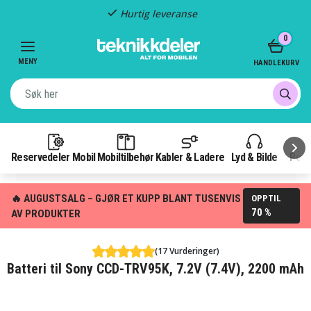
Hurtig leveranse
Item
0
2
of
MENY
HANDLEKURV
3
Reservedeler Mobil
Mobiltilbehør
Kabler & Ladere
Lyd & Bilde
Pow
🔥 AUGUSTSALG – GJØR ET KUPP BLANT TUSENVIS
OPPTIL
70 %
AV PRODUKTER
(17 Vurderinger)
Batteri til Sony CCD-TRV95K, 7.2V (7.4V), 2200 mAh