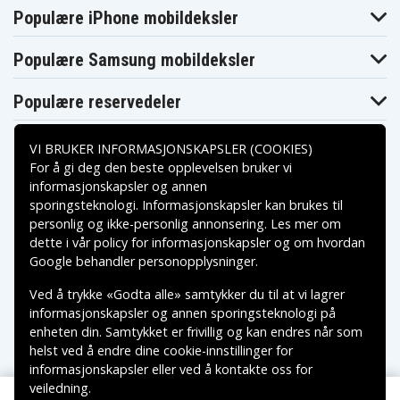
Sony CCD-
Sony CCD-SC55
Sony CCD-SC55E
Populære iPhone mobildeksler
SC5/E
Sony CCD-SC6
Sony CCD-SC65
Sony CCD-SC7
Sony CCD-
Populære Samsung mobildeksler
Sony CCD-SC8/E
Sony CCD-SC9
SC7/E
Sony CCD-
Sony CCD-TR1
Sony CCD-TR11
TR1100E
Populære reservedeler
Sony CCD-
Sony CCD-TR18
Sony CCD-TR18E
TR12
Sony CCD-
VI BRUKER INFORMASJONSKAPSLER (COOKIES)
Sony CCD-TR2
Sony CCD-TR200
TR1E
For å gi deg den beste opplevelsen bruker vi
Sony CCD-
Sony CCD-
Sony CCD-TR215
TR205
TR2200E
informasjonskapsler og annen
Sony CCD-
Sony CCD-
sporingsteknologi. Informasjonskapsler kan brukes til
Sony CCD-TR2300E
Betalingsalternativer
TR2300
TR2600E
personlig og ikke-personlig annonsering. Les mer om
Sony CCD-
Sony CCD-TR290PK
Sony CCD-TR3
dette i vår
policy for informasjonskapsler
og om hvordan
TR280PK
Leveringsalternativer
Sony CCD-
Sony CCD-
Google behandler personopplysninger
.
Sony CCD-TR3000
TR300
TR3000E
Sony CCD-
Ved å trykke «Godta alle» samtykker du til at vi lagrer
Sony CCD-TR311E
Sony CCD-TR315
TR3100E
informasjonskapsler og annen sporingsteknologi på
Sony CCD-
Sony CCD-
Sony CCD-TR317
enheten din. Samtykket er frivillig og kan endres når som
TR315E
TR3200E
Sony CCD-
helst ved å endre dine cookie-innstillinger for
Sony CCD-TR3300E
Sony CCD-TR411E
TR3300
informasjonskapsler eller ved å kontakte oss for
Sony CCD-
Sony CCD-TR413
Sony CCD-TR414
veiledning.
TR412E
Copyright © 2026, Spares Nordic AB