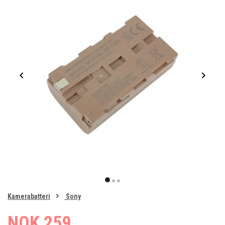
Item
1
item
item
item
of
0
Kamerabatteri
Sony
1
2
3
NOK 259