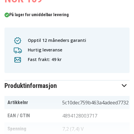
På lager for umiddelbar levering
Opptil 12 måneders garanti
Hurtig leveranse
Fast frakt: 49 kr
Produktinformasjon
5c10dec759b463a4adeed7732
Artikkelnr
4894128003717
EAN / GTIN
7,2 (7,4) V
Spenning