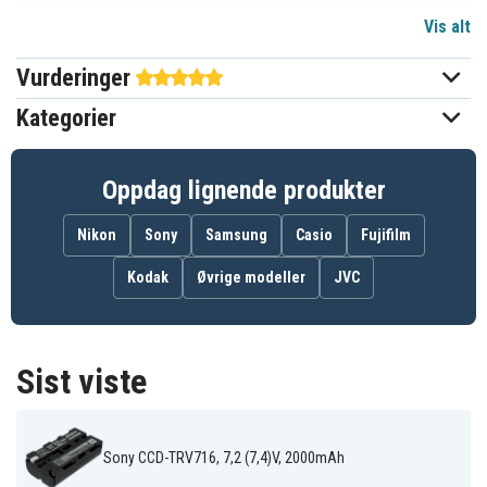
Vis alt
Li-ion
Batteri type
Vurderinger
Sony
Passer til merke
Kategorier
Ja
Overladingsbeskyttelse
Kan brukes i original
Ja
Oppdag lignende produkter
laderen
Nikon
Sony
Samsung
Casio
Fujifilm
70.80 x 38.50 x 21.00 mm
Mål
Kodak
Øvrige modeller
JVC
2000 mAh
Kapasitet
Batteriet erstatter:
Sist viste
8 CP052605-0 1
CA54200-0506
CP098635-01
FMP-BP12
NP-F330
NP-F530
NP-F550
NP-F570
Sony CCD-TRV716, 7,2 (7,4)V, 2000mAh