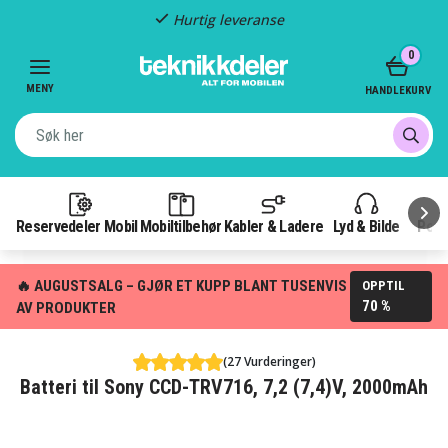
Hurtig leveranse
Item
0
2
of
MENY
HANDLEKURV
3
Reservedeler Mobil
Mobiltilbehør
Kabler & Ladere
Lyd & Bilde
Pow
🔥 AUGUSTSALG – GJØR ET KUPP BLANT TUSENVIS
OPPTIL
70 %
AV PRODUKTER
(27 Vurderinger)
Batteri til Sony CCD-TRV716, 7,2 (7,4)V, 2000mAh