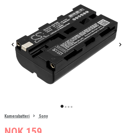
Item
1
item
item
item
item
of
0
Kamerabatteri
Sony
1
2
3
4
NOK 159