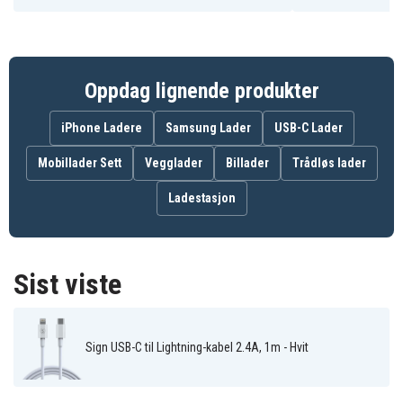
7350101659069
EAN / GTIN
Ladekabel
Produkttype
SiGN
Varemerke
Oppdag lignende produkter
1 m
Kabel lengde
iPhone Ladere
Samsung Lader
USB-C Lader
2.4 A
Ampere
Mobillader Sett
Vegglader
Billader
Trådløs lader
Ladestasjon
20 W
Effekt
Lightning
Kontakt til enhet
Sist viste
USB-C 1
Kontakt til strømkilde
Sign USB-C til Lightning-kabel 2.4A, 1m - Hvit