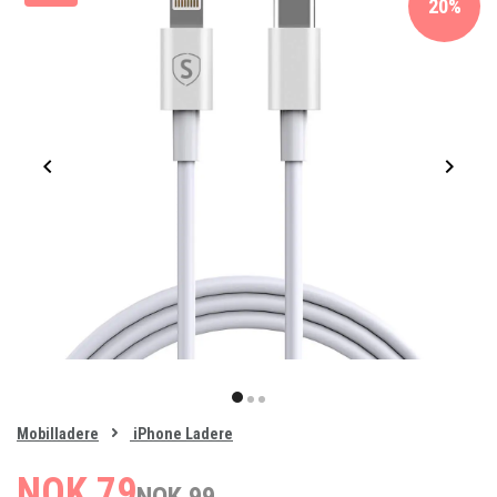
20%
Item
1
item
item
item
of
0
Mobilladere
iPhone Ladere
1
2
3
NOK 79