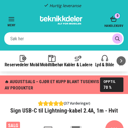
Hurtig leveranse
Item
0
2
of
MENY
HANDLEKURV
3
Reservedeler Mobil
Mobiltilbehør
Kabler & Ladere
Lyd & Bilde
Pow
🔥 AUGUSTSALG – GJØR ET KUPP BLANT TUSENVIS
OPPTIL
70 %
AV PRODUKTER
(37 Vurderinger)
Sign USB-C til Lightning-kabel 2.4A, 1m - Hvit
SALG