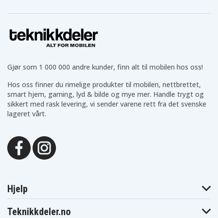
Hvit
Farge
1 m
Kabel lengde
3 A
Ampere
Gjør som 1 000 000 andre kunder, finn alt til mobilen hos oss!
18 W
Effekt
Hos oss finner du rimelige produkter til mobilen, nettbrettet,
USB-C
Ladeport
smart hjem, gaming, lyd & bilde og mye mer. Handle trygt og
sikkert med rask levering, vi sender varene rett fra det svenske
1x USB-C
Antall utganger
lageret vårt.
USB-C
Kontakt til enhet
USB-C 1
Kontakt til strømkilde
Hjelp
Teknikkdeler.no