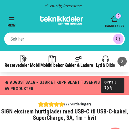
Hurtig leveranse
Item
0
2
of
MENY
HANDLEKURV
3
Reservedeler Mobil
Mobiltilbehør
Kabler & Ladere
Lyd & Bilde
Pow
🔥 AUGUSTSALG – GJØR ET KUPP BLANT TUSENVIS
OPPTIL
70 %
AV PRODUKTER
(22 Vurderinger)
SiGN ekstrem hurtiglader med USB-C til USB-C-kabel,
SuperCharge, 3A, 1m - hvit