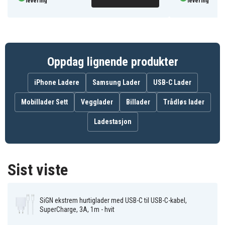
levering
levering
Passer for:
Enheter med USB-C-kontakt
Type:
USB-C til USB-C
Strøm
: 3A
Hurtiglading:
PD/QC 3.0
Lengde
: 1 m
Oppdag lignende produkter
Farge
: Hvit
Merke
: SiGN
iPhone Ladere
Samsung Lader
USB-C Lader
Funksjoner PD-lader:
Mobillader Sett
Vegglader
Billader
Trådløs lader
Port:
1 x USB-C, 1 x USB-A
Ladestasjon
Effekt
: 18W
Hurtiglading
: Ja
Inngang
: 100v-240V-60/50Hz
Sist viste
Utgang
: 5V/2,4A 9V/1,5A 14,5V/1,25A
Farge
: Hvit
Merke
: SiGN
SiGN ekstrem hurtiglader med USB-C til USB-C-kabel,
SuperCharge, 3A, 1m - hvit