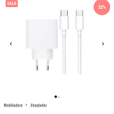
SALG
22%
Item
1
item
item
of
0
Mobilladere
Vegglader
1
2