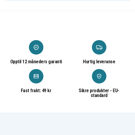
Opptil 12 måneders garanti
Hurtig leveranse
Fast frakt: 49 kr
Sikre produkter - EU-
standard
SN-USBC-2
Artikkelnr
Mobillader
Produkttype
SiGN
Varemerke