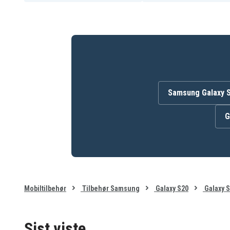
Samsung Galaxy 
G
Mobiltilbehør
Tilbehør Samsung
Galaxy S20
Galaxy S
Sist viste