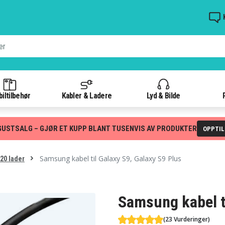
iltilbehør
Kabler & Ladere
Lyd & Bilde
GUSTSALG – GJØR ET KUPP BLANT TUSENVIS AV PRODUKTER
OPPTI
Samsung kabel til Galaxy S9, Galaxy S9 Plus
20 lader
Samsung kabel ti
(23 Vurderinger)