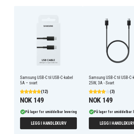
Ladek
Produkttype
1 m
Kabel lengde
3 A
Ampere
USB-C
Kontakt til enhet
USB-A
Kontakt til strømkilde
Samsung USB-C til USB-C-kabel
Samsung USB-C til USB-C-
5A – svart
25W, 3A - Svart
(12)
(3)
NOK 149
NOK 149
På lager for umiddelbar levering
På lager for umiddelbar 
LEGG I HANDLEKURV
LEGG I HANDLEKUR