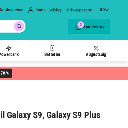
Selskap
|
Privatperson
Kundeservice
Konto
NO
0
Handlekurv
Powerbank
Batterier
Augustsalg
70 %
L
l Galaxy S9, Galaxy S9 Plus