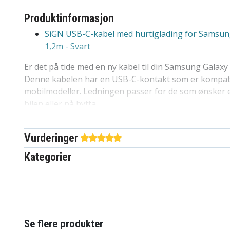
Produktinformasjon
SiGN USB-C-kabel med hurtiglading for Samsung
1,2m - Svart
Er det på tide med en ny kabel til din Samsung Galaxy 
Denne kabelen har en USB-C-kontakt som er kompa
mobilmodeller. Ledningen passer for de som ønsker en
bilen eller på hytta.
Lengde 1,2 meter
Passer til Galaxy S9 og S9 Plus
Vurderinger
Bulk
Kategorier
Kompatibel med hurtiglading
Varemerke: SiGN
40002
Artikkelnr
85956
EAN / GTIN
Se flere produkter