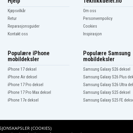
Hjelp
Teknikkdeler.no
Kjøpsvilkår
Om oss
Retur
Personvernpolicy
Reparasjonsguider
Cookies
Kontakt oss
Inspirasjon
Populære iPhone
Populære Samsung
mobildeksler
mobildeksler
iPhone 17 deksel
Samsung Galaxy S26 deksel
iPhone Air deksel
Samsung Galaxy S26 Plus de
iPhone 17 Pro deksel
Samsung Galaxy S26 Ultra de
iPhone 17 Pro Max deksel
Samsung Galaxy S25 deksel
iPhone 17e deksel
Samsung Galaxy S25 FE deks
SJONSKAPSLER (COOKIES)