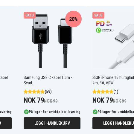
abel
SALG
SALG
20%
 1
kabel
Samsung USB C kabel 1,5m -
SiGN iPhone 15 hurtigla
Svart
2m, 3A, 60W
(59)
(1)
NOK 79
NOK 79
NOK 99
NOK 99
levering
På lager for umiddelbar levering
På lager for umiddelba
V
LEGG I HANDLEKURV
LEGG I HANDLEK