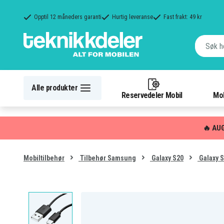
Opptil 12 måneders garanti
Hurtig leveranse
Fast frakt: 49 kr
Alle produkter
Reservedeler Mobil
Mob
🔥 AU
Mobiltilbehør
Tilbehør Samsung
Galaxy S20
Galaxy S