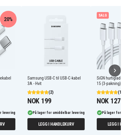
SALG
20%
dekabel
Samsung USB-C til USB-C-kabel
SiGN hurtigladekabel 
3A - Hvit
15 (3-pakning) 2m, 3A
(2)
(1)
NOK 199
NOK 127
NOK 15
r levering
På lager for umiddelbar levering
På lager for umiddel
URV
LEGG I HANDLEKURV
LEGG I HANDLE