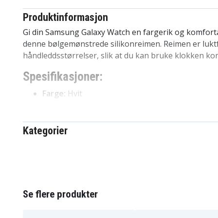
Produktinformasjon
Gi din Samsung Galaxy Watch en fargerik og komfor
denne bølgemønstrede silikonreimen. Reimen er luktfr
håndleddsstørrelser, slik at du kan bruke klokken ko
Spesifikasjoner:
Farge:
Hvit
Materiale:
Silikon
Funksjoner:
Bølgemønster, omvendt spenne
Bredde:
Passer håndledd 130 mm–210 mm
Kategorier
Kompatibel med:
Samsung Galaxy Watch7 44mm
Galaxy Watch6 40mm, Galaxy Watch6 44mm, Gal
Galaxy Watch6 Classic 43mm, Galaxy Watch5 Pr
40mm, Galaxy Watch5 44mm, Galaxy Watch4 40
Galaxy Watch4 Classic 46mm, Galaxy Watch4 Cl
Se flere produkter
Fordeler med Samsung Galaxy Watch 7/6/