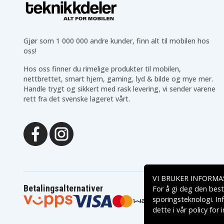
Gjør som 1 000 000 andre kunder, finn alt til mobilen hos
oss!
Hos oss finner du rimelige produkter til mobilen,
nettbrettet, smart hjem, gaming, lyd & bilde og mye mer.
Handle trygt og sikkert med rask levering, vi sender varene
rett fra det svenske lageret vårt.
VI BRUKER INFORMA
Betalingsalternativer
For å gi deg den best
sporingsteknologi. In
dette i vår
policy for