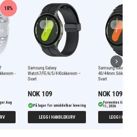
18%
7
Samsung Galaxy
Samsung Galaxy Watc
kkereim -
Watch7/FE/6/5/4 Klokkereim –
40/44mm Silikon Klok
Svart
Svart
NOK 109
NOK 109
ager Aug
Forventes tilbake på
På lager for umiddelbar levering
11, 2026
URV
LEGG I HANDLEKURV
LEGG I HANDLE