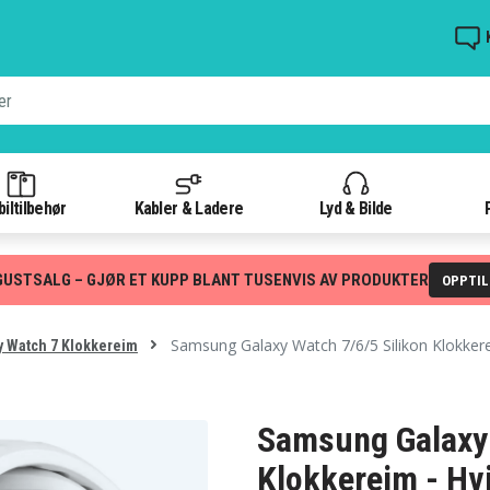
iltilbehør
Kabler & Ladere
Lyd & Bilde
GUSTSALG – GJØR ET KUPP BLANT TUSENVIS AV PRODUKTER
OPPTI
Samsung Galaxy Watch 7/6/5 Silikon Klokkere
y Watch 7 Klokkereim
Samsung Galaxy 
Klokkereim - Hvi