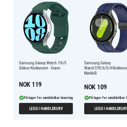
Laget av luktfri silikon som føles behagelig mo
Enkel å feste og justere for perfekt passform p
Stilig bølgemønster gir klokken din ekstra stil
Passer til mange modeller og størrelser av Sa
EDA007783301A
Artikkelnr
Armbånd
Produkttype
Hvit
Farge
Samsung Galaxy Watch 7/6/5
Samsung Galaxy
Silikon Klokkereim - Grønn
Watch7/FE/6/5/4 Klokkere
Mørkblå
Silikon
Materiale
NOK 119
NOK 109
På lager for umiddelbar levering
På lager for umiddelbar 
LEGG I HANDLEKURV
LEGG I HANDLEKUR