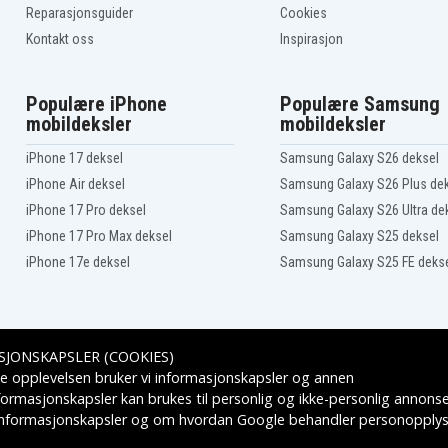
Reparasjonsguider
Cookies
Kontakt oss
Inspirasjon
Populære iPhone
Populære Samsung
mobildeksler
mobildeksler
iPhone 17 deksel
Samsung Galaxy S26 deksel
iPhone Air deksel
Samsung Galaxy S26 Plus de
iPhone 17 Pro deksel
Samsung Galaxy S26 Ultra de
iPhone 17 Pro Max deksel
Samsung Galaxy S25 deksel
iPhone 17e deksel
Samsung Galaxy S25 FE deks
SJONSKAPSLER (COOKIES)
Leveringsalternativer
e opplevelsen bruker vi informasjonskapsler og annen
formasjonskapsler kan brukes til personlig og ikke-personlig annons
 informasjonskapsler
og om hvordan
Google behandler personopplys