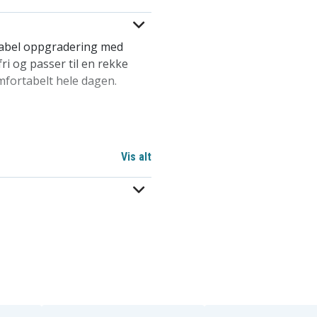
tabel oppgradering med
i og passer til en rekke
mfortabelt hele dagen.
Vis alt
, Galaxy Watch7 40mm,
axy Watch6 Classic 47mm,
o 45mm, Galaxy Watch5
mm, Galaxy Watch4 44mm,
assic 42mm
5 klokkerem – hvit