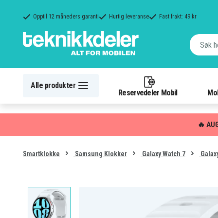
Opptil 12 måneders garanti
Hurtig leveranse
Fast frakt: 49 kr
Alle produkter
Reservedeler Mobil
Mob
🔥 AU
Smartklokke
Samsung Klokker
Galaxy Watch 7
Galax