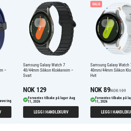
t huden
SALG
å håndleddet
msung Galaxy Watch
Samsung Galaxy Watch 7
Samsung Galaxy Watch 
im –
40/44mm Silikon Klokkereim –
40mm/44mm Silikon Klo
Svart
Hvit
NOK 129
NOK 89
NOK 109
Forventes tilbake på lager Aug
Forventes tilbake på l
levering
11, 2026
11, 2026
V
LEGG I HANDLEKURV
LEGG I HANDLEK