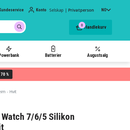
Selskap
|
Privatperson
Kundeservice
Konto
NO
0
Handlekurv
Powerbank
Batterier
Augustsalg
70 %
L
im - Hvit
Watch 7/6/5 Silikon
t