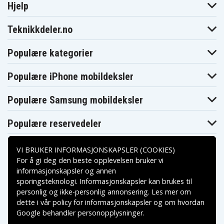
Hjelp
Teknikkdeler.no
Populære kategorier
Populære iPhone mobildeksler
Populære Samsung mobildeksler
Populære reservedeler
VI BRUKER INFORMASJONSKAPSLER (COOKIES)
For å gi deg den beste opplevelsen bruker vi
informasjonskapsler og annen
sporingsteknologi. Informasjonskapsler kan brukes til
Betalingsalternativer
personlig og ikke-personlig annonsering. Les mer om
dette i vår
policy for informasjonskapsler
og om hvordan
Leveringsalternativer
Google behandler personopplysninger
.