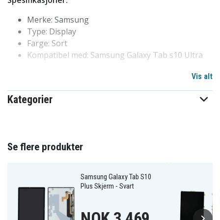
Spesifikasjoner:
Merke: Samsung
Type: Display
Farge: Sort
Kompatibel med: Samsung Galaxy Tab s10 Ultra
Vis alt
GH82-35939A
Artikkelnr
Kategorier
8721428039466
EAN / GTIN
Display/Skjerm
Produkttype
Samsung
Varemerke
Se flere produkter
Samsung Galaxy Tab S10
Plus Skjerm - Svart
NOK 3,469