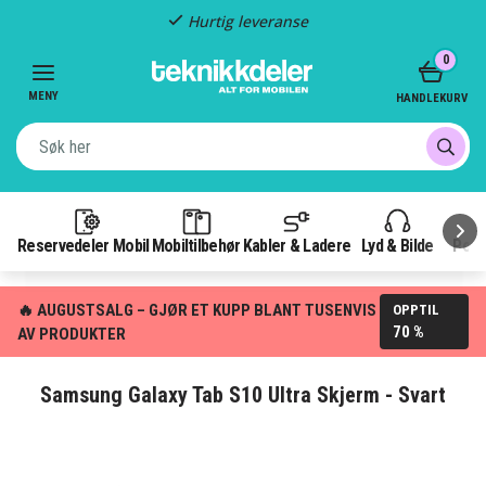
Hurtig leveranse
Item
0
2
of
MENY
HANDLEKURV
3
Reservedeler Mobil
Mobiltilbehør
Kabler & Ladere
Lyd & Bilde
Pow
🔥 AUGUSTSALG – GJØR ET KUPP BLANT TUSENVIS
OPPTIL
70 %
AV PRODUKTER
Samsung Galaxy Tab S10 Ultra Skjerm - Svart