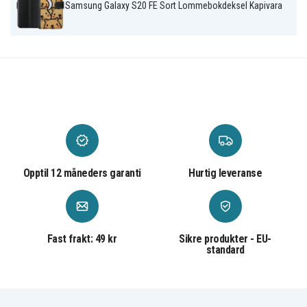
Kunstlær
Materiale
Samsung Galaxy S20 FE Sort Lommebokdeksel Kapivara
Opptil 12 måneders garanti
Hurtig leveranse
Fast frakt: 49 kr
Sikre produkter - EU-
standard