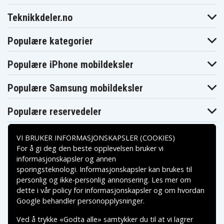
Teknikkdeler.no
Populære kategorier
Populære iPhone mobildeksler
Populære Samsung mobildeksler
Populære reservedeler
VI BRUKER INFORMASJONSKAPSLER (COOKIES)
For å gi deg den beste opplevelsen bruker vi
informasjonskapsler og annen
sporingsteknologi. Informasjonskapsler kan brukes til
Betalingsalternativer
personlig og ikke-personlig annonsering. Les mer om
dette i vår
policy for informasjonskapsler
og om hvordan
Leveringsalternativer
Google behandler personopplysninger
.
Ved å trykke «Godta alle» samtykker du til at vi lagrer