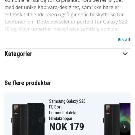
kombinerer stil og funksjonalitet. Forsiden er prydet
med det unike Kapivara-designet, som ikke bare er
estetisk tiltalende, men også gir solid beskyttelse for
telefonen din. Dette dekselet er perfekt for Galaxy S20
FE og tilbyr utmerket beskyttelse samtidig som det
holder kort og kontanter på plass.
Vis alt
Dekselet lukkes sikkert med en magnetlås, og har en
Kategorier
innside av fløyel med kortlommer. Den svartkledde
baksiden gir et elegant utseende, og telefonen din
holdes trygt på plass inne i dekselets innebygde skall.
Denne to-i-ett-løsningen forener lommebok og
Se flere produkter
mobildeksel, noe som gjør det enkelt å holde orden på
verdisakene dine. Perfekt tilpasset for Galaxy S20 FE
med spesialtilpasset utskjæring for kameraet.
Samsung Galaxy S20
FE Sort
Lommebokdeksel
Produktdetaljer:
Himlakroppar
NOK 179
-Spesielt designet for Galaxy S20 FE lommebokdeksel.