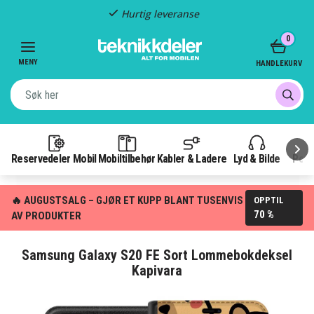
Hurtig leveranse
Item
0
2
of
MENY
HANDLEKURV
3
Reservedeler Mobil
Mobiltilbehør
Kabler & Ladere
Lyd & Bilde
Pow
🔥 AUGUSTSALG – GJØR ET KUPP BLANT TUSENVIS
OPPTIL
70 %
AV PRODUKTER
Samsung Galaxy S20 FE Sort Lommebokdeksel
Kapivara