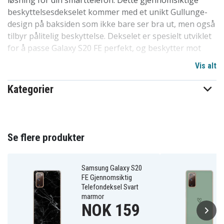
løsning for din smarttelefon. Dette gjennomsiktige
beskyttelsesdekselet kommer med et unikt Gullunge-
design på baksiden som ikke bare ser bra ut, men også
tilbyr pålitelig beskyttelse. Dekselet er spesielt utviklet
for å passe Galaxy S20 FE perfekt, og beskytter mot
riper, støv og skitt.
Vis alt
Vårt design er uten skarpe kanter og enkelt å montere
Kategorier
eller fjerne fra mobilen din, uten risiko for riper eller
andre skader. Det er en av de mest populære
dekselvalgene på markedet av en grunn. Høy kvalitet til
en rimelig pris, dette dekselet står sterkt i
Se flere produkter
konkurransen. Et utmerket valg for å beskytte
telefoner i familien, blant barn og venner. Spesielt
tilpasset for Galaxy S20 FE.
Samsung Galaxy S20
FE Gjennomsiktig
Telefondeksel Svart
Produktdetaljer:
marmor
NOK 159
-Spesielt utformet for Galaxy S20 FE, kompatibelt med