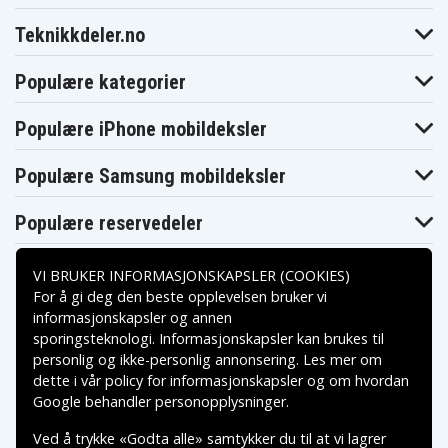
Teknikkdeler.no
Populære kategorier
Populære iPhone mobildeksler
Populære Samsung mobildeksler
Populære reservedeler
VI BRUKER INFORMASJONSKAPSLER (COOKIES)
For å gi deg den beste opplevelsen bruker vi
informasjonskapsler og annen
sporingsteknologi. Informasjonskapsler kan brukes til
Betalingsalternativer
personlig og ikke-personlig annonsering. Les mer om
dette i vår
policy for informasjonskapsler
og om hvordan
Leveringsalternativer
Google behandler personopplysninger
.
Ved å trykke «Godta alle» samtykker du til at vi lagrer