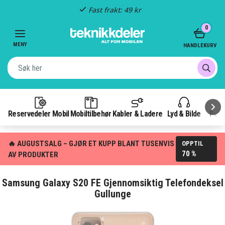
Fast frakt: 49 kr
Item
0
3
of
MENY
HANDLEKURV
3
Reservedeler Mobil
Mobiltilbehør
Kabler & Ladere
Lyd & Bilde
Pow
🔥 AUGUSTSALG – GJØR ET KUPP BLANT TUSENVIS
OPPTIL
70 %
AV PRODUKTER
Samsung Galaxy S20 FE Gjennomsiktig Telefondeksel
Gullunge