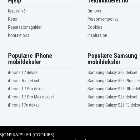
Hjelp
Teknikkdeler.no
Kjøpsvilkår
Om oss
Retur
Personvernpolicy
Reparasjonsguider
Cookies
Kontakt oss
Inspirasjon
Populære iPhone
Populære Samsung
mobildeksler
mobildeksler
iPhone 17 deksel
Samsung Galaxy S26 deksel
iPhone Air deksel
Samsung Galaxy S26 Plus de
iPhone 17 Pro deksel
Samsung Galaxy S26 Ultra de
iPhone 17 Pro Max deksel
Samsung Galaxy S25 deksel
iPhone 17e deksel
Samsung Galaxy S25 FE deks
SJONSKAPSLER (COOKIES)