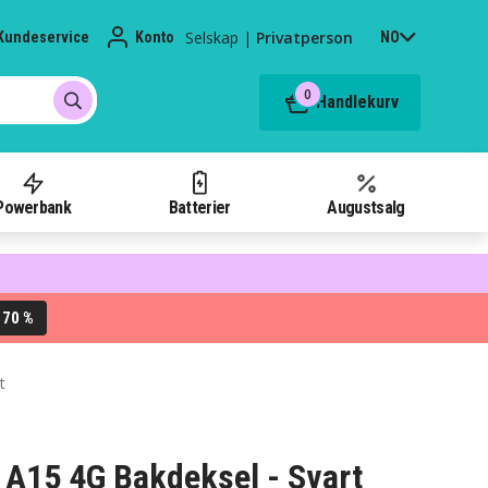
Selskap
|
Privatperson
Kundeservice
Konto
NO
0
Handlekurv
Powerbank
Batterier
Augustsalg
70 %
L
t
A15 4G Bakdeksel - Svart