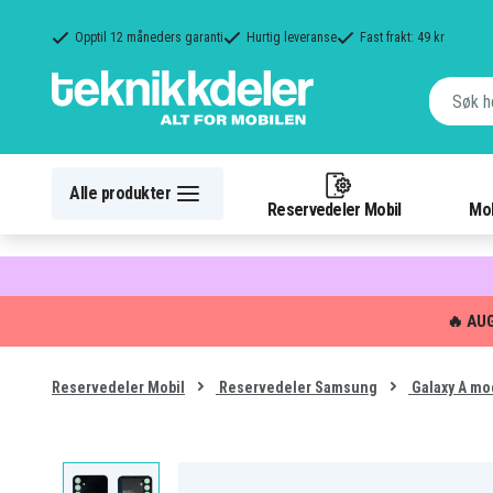
Opptil 12 måneders garanti
Hurtig leveranse
Fast frakt: 49 kr
Alle produkter
Reservedeler Mobil
Mob
🔥 AU
Reservedeler Mobil
Reservedeler Samsung
Galaxy A mo