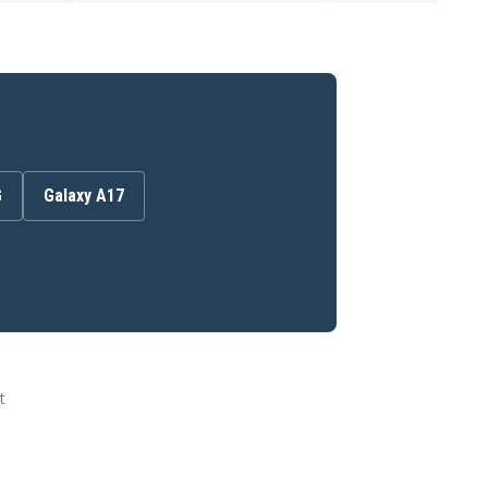
G
Galaxy A17
t