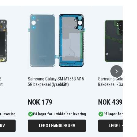
8
Samsung Galaxy SM-M156B M15
Samsung Galaxy S24+ O
rt
5G bakdeksel (lyseblått)
Bakdeksel - Sandston
NOK 179
NOK 439
r levering
På lager for umiddelbar levering
På lager for umiddel
URV
LEGG I HANDLEKURV
LEGG I HANDLE