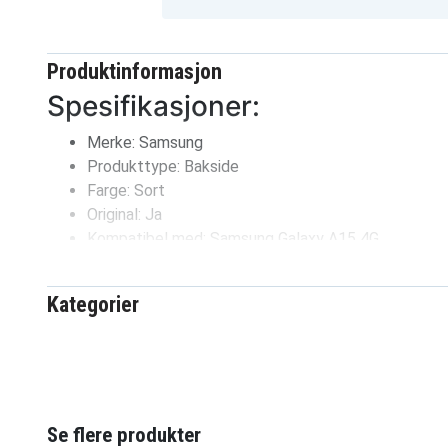
Produktinformasjon
Spesifikasjoner:
Merke: Samsung
Produkttype: Bakside
Farge: Sort
Original: Ja
Kompatibel med: Samsung Galaxy A15 4G
GH82-33492E
Artikkelnr
Kategorier
8721428045221
EAN / GTIN
Bakre omslag
Produkttype
Se flere produkter