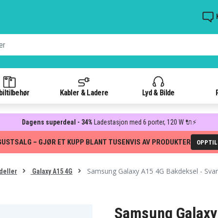
iltilbehør
Kabler & Ladere
Lyd & Bilde
Dagens superdeal - 34%
Ladestasjon med 6 porter, 120 W 🔌⚡
GUSTSALG – GJØR ET KUPP BLANT TUSENVIS AV PRODUKTER
OPPTI
Samsung Galaxy A15 4G Bakdeksel - Svar
deller
Galaxy A15 4G
Samsung Galaxy 