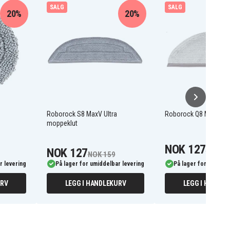
SALG
SALG
20%
20%
Roborock S8 MaxV Ultra
Roborock Q8 Max mop
moppeklut
NOK 127
NOK 127
NOK 15
NOK 159
r levering
På lager for umiddelbar levering
På lager for umiddel
URV
LEGG I HANDLEKURV
LEGG I HANDLE