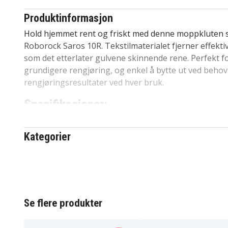
Produktinformasjon
Hold hjemmet rent og friskt med denne moppkluten so
Roborock Saros 10R. Tekstilmaterialet fjerner effekti
som det etterlater gulvene skinnende rene. Perfekt f
grundigere rengjøring, og enkel å bytte ut ved behov
rengjøringsresultater ved hver bruk.
Spesifikasjoner:
Produkttype:
Moppklut
Antall i pakken:
1 stk.
Kategorier
Kompatibel med:
Roborock Saros 10R
Fordeler med Roborock Saros 10R moppe
Tilpasset til Roborock Saros 10R gir enkel instal
Effektiv smussoppsamling for skinnende rene g
Se flere produkter
Mykt tekstil beskytter gulvoverflaten
Enkel å fjerne og erstatte om nødvendig