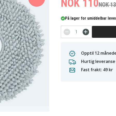
NOK 110
NOK 1
På lager for umiddelbar leve
Opptil 12 månede
Hurtig leveranse
Fast frakt: 49 kr