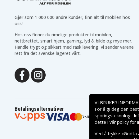
Gjør som 1 000 000 andre kunder, finn alt til mobilen hos
oss!
Hos oss finner du rimelige produkter til mobilen,
nettbrettet, smart hjem, gaming, lyd & bilde og mye mer.
Handle trygt og sikkert med rask levering, vi sender varene
rett fra det svenske lageret vårt.
VI BRUKER INFORMA
Betalingsalternativer
For å gi deg den best
sporingsteknologi. In
dette i vår
policy for
Ved å trykke «Godta a