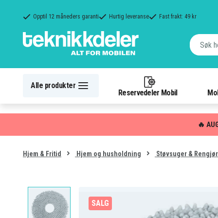
Opptil 12 måneders garanti
Hurtig leveranse
Fast frakt: 49 kr
Alle produkter
Reservedeler Mobil
Mob
🔥 AU
Hjem & Fritid
Hjem og husholdning
Støvsuger & Rengjør
SALG