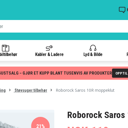
iltilbehør
Kabler & Ladere
Lyd & Bilde
GUSTSALG – GJØR ET KUPP BLANT TUSENVIS AV PRODUKTER
OPPTI
Roborock Saros 10R moppeklut
ing
Støvsuger tilbehør
Roborock Saros
21%