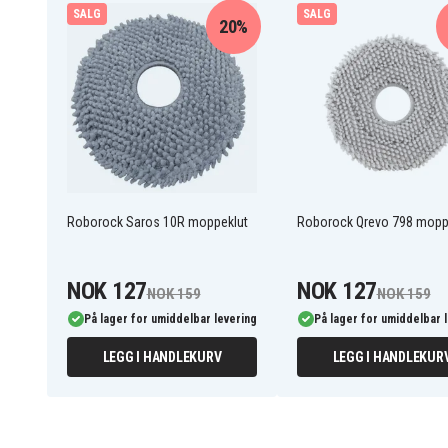
SALG
SALG
20%
SNRS10R004
Artikkelnr
Støvsuger tilbehør
Produkttype
Roborock Saros 10R moppeklut
Roborock Qrevo 798 mopp
NOK 127
NOK 127
NOK 159
NOK 159
På lager for umiddelbar levering
På lager for umiddelbar 
LEGG I HANDLEKURV
LEGG I HANDLEKUR