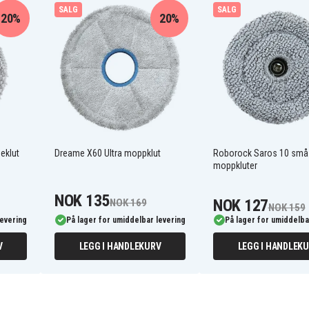
SALG
SALG
20%
20%
eklut
Dreame X60 Ultra moppklut
Roborock Saros 10 små
moppkluter
NOK 135
NOK 127
NOK 169
NOK 159
levering
På lager for umiddelbar levering
På lager for umiddelba
V
LEGG I HANDLEKURV
LEGG I HANDLEK