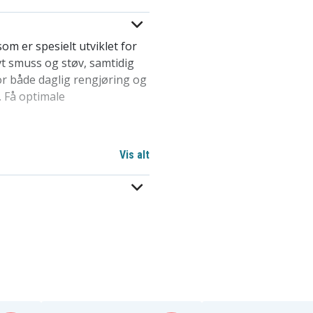
m er spesielt utviklet for
vt smuss og støv, samtidig
or både daglig rengjøring og
. Få optimale
Vis alt
klut
lasjon
ulv