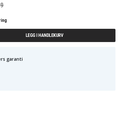
39
ring
LEGG I HANDLEKURV
rs garanti