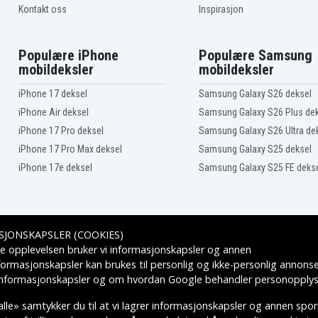
Kontakt oss
Inspirasjon
Populære iPhone
Populære Samsung
mobildeksler
mobildeksler
iPhone 17 deksel
Samsung Galaxy S26 deksel
iPhone Air deksel
Samsung Galaxy S26 Plus de
iPhone 17 Pro deksel
Samsung Galaxy S26 Ultra de
iPhone 17 Pro Max deksel
Samsung Galaxy S25 deksel
iPhone 17e deksel
Samsung Galaxy S25 FE deks
SJONSKAPSLER (COOKIES)
Leveringsalternativer
e opplevelsen bruker vi informasjonskapsler og annen
formasjonskapsler kan brukes til personlig og ikke-personlig annons
 informasjonskapsler
og om hvordan
Google behandler personopplys
lle» samtykker du til at vi lagrer informasjonskapsler og annen spo