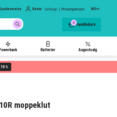
Selskap
|
Privatperson
Kundeservice
Konto
NO
0
Handlekurv
Powerbank
Batterier
Augustsalg
70 %
L
 10R moppeklut