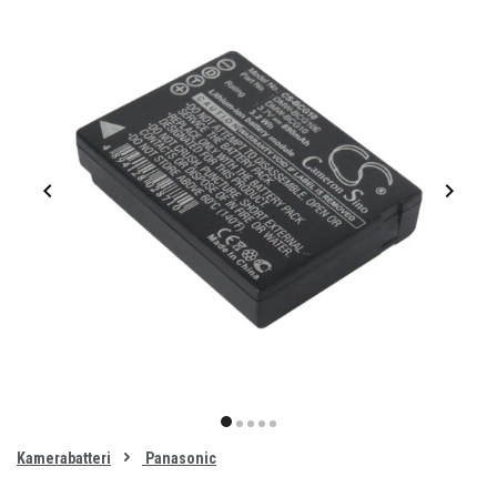
Item
1
item
item
item
item
item
of
0
Kamerabatteri
Panasonic
1
2
3
4
5