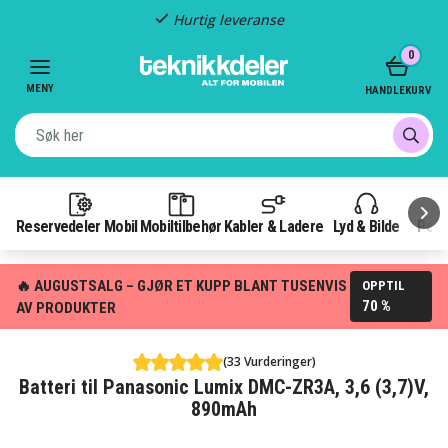
Hurtig leveranse
Item
0
2
of
MENY
HANDLEKURV
3
Reservedeler Mobil
Mobiltilbehør
Kabler & Ladere
Lyd & Bilde
Pow
🔥 AUGUSTSALG – GJØR ET KUPP BLANT TUSENVIS
OPPTIL
70 %
AV PRODUKTER
(33 Vurderinger)
Batteri til Panasonic Lumix DMC-ZR3A, 3,6 (3,7)V,
890mAh