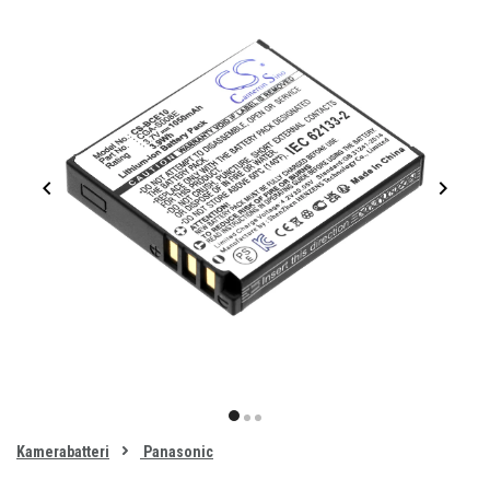
Item
1
item
item
item
of
0
Kamerabatteri
Panasonic
1
2
3