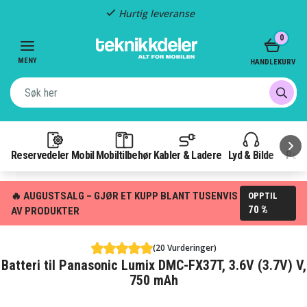
Hurtig leveranse
Item
0
2
of
MENY
HANDLEKURV
3
Reservedeler Mobil
Mobiltilbehør
Kabler & Ladere
Lyd & Bilde
Pow
🔥 AUGUSTSALG – GJØR ET KUPP BLANT TUSENVIS
OPPTIL
70 %
AV PRODUKTER
(20 Vurderinger)
Batteri til Panasonic Lumix DMC-FX37T, 3.6V (3.7V) V,
750 mAh