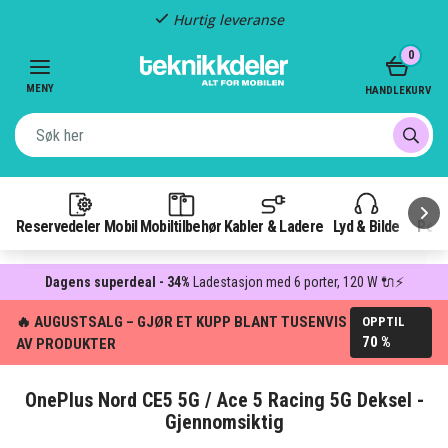
Hurtig leveranse
Item
0
2
of
MENY
HANDLEKURV
3
Reservedeler Mobil
Mobiltilbehør
Kabler & Ladere
Lyd & Bilde
Pow
Dagens superdeal - 34%
Ladestasjon med 6 porter, 120 W 🔌⚡
🔥 AUGUSTSALG – GJØR ET KUPP BLANT TUSENVIS
OPPTIL
70 %
AV PRODUKTER
OnePlus Nord CE5 5G / Ace 5 Racing 5G Deksel -
Gjennomsiktig