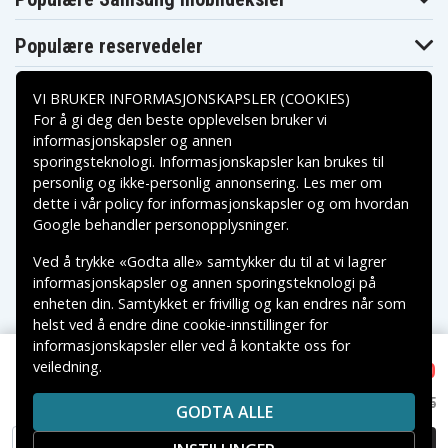
Populære reservedeler
VI BRUKER INFORMASJONSKAPSLER (COOKIES)
For å gi deg den beste opplevelsen bruker vi
informasjonskapsler og annen
sporingsteknologi. Informasjonskapsler kan brukes til
Betalingsalternativer
personlig og ikke-personlig annonsering. Les mer om
dette i vår
policy for informasjonskapsler
og om hvordan
Leveringsalternativer
Google behandler personopplysninger
.
Ved å trykke «Godta alle» samtykker du til at vi lagrer
informasjonskapsler og annen sporingsteknologi på
enheten din. Samtykket er frivillig og kan endres når som
helst ved å endre dine cookie-innstillinger for
informasjonskapsler eller ved å kontakte oss for
veiledning.
NOK 110
Copyright © 2026, Spares Nordic AB
OnePlus Nord CE5 5G / Ace 5 Racing 5G Deksel -
VAREMERKER SOM NEVNES PÅ DENNE WEB TILHØRER
Gjennomsiktig
NOK 145
GODTA ALLE
RESPEKTIVE VAREMERKES EIERE.