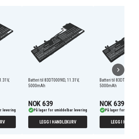
1.31V,
Batteri til 83DT0009ID, 11.31V,
Batteri til 83DT0067IN,
5000mAh
5000mAh
NOK 639
NOK 639
r levering
På lager for umiddelbar levering
På lager for umiddel
URV
LEGG I HANDLEKURV
LEGG I HANDLE