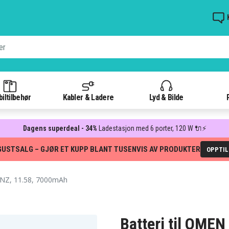
iltilbehør
Kabler & Ladere
Lyd & Bilde
Dagens superdeal - 34%
Ladestasjon med 6 porter, 120 W 🔌⚡
GUSTSALG – GJØR ET KUPP BLANT TUSENVIS AV PRODUKTER
OPPTI
Z, 11.58, 7000mAh
Batteri til OME