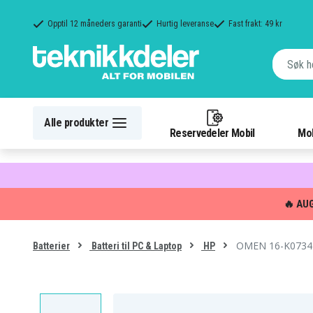
Opptil 12 måneders garanti
Hurtig leveranse
Fast frakt: 49 kr
Alle produkter
Reservedeler Mobil
Mob
🔥 AU
OMEN 16-K0734N
Batterier
Batteri til PC & Laptop
HP