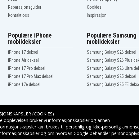
OMEN 17-CK1502NA
Reparasjonsguider
Cookies
OMEN 17-CK1727NZ
OMEN 17-CK1777NG
Kontakt oss
Inspirasjon
OMEN 17-CK2000NF
OMEN 17-CK2002NQ
OMEN 17-CK2004NT
Populære iPhone
Populære Samsung
OMEN 17-CK2009NT
mobildeksler
mobildeksler
OMEN 17-CK2016TX
OMEN 17-CK2781NG
iPhone 17 deksel
Samsung Galaxy S26 deksel
OMEN 17-ck0000nk
iPhone Air deksel
Samsung Galaxy S26 Plus de
OMEN 17-ck0001nl
OMEN 17-ck0002ur
iPhone 17 Pro deksel
Samsung Galaxy S26 Ultra de
OMEN 17-ck0004np
iPhone 17 Pro Max deksel
Samsung Galaxy S25 deksel
OMEN 17-ck0007ns
iPhone 17e deksel
Samsung Galaxy S25 FE deks
OMEN 17-ck0035nf
OMEN 17-ck0039ur
OMEN 17-ck0052nb
OMEN 17-ck0065TX
OMEN 17-ck0075ng
SJONSKAPSLER (COOKIES)
OMEN 17-ck0104nw
Leveringsalternativer
e opplevelsen bruker vi informasjonskapsler og annen
OMEN 17-ck0220nd
OMEN 17-ck0295nw
formasjonskapsler kan brukes til personlig og ikke-personlig annons
OMEN 17-ck0504nw
 informasjonskapsler
og om hvordan
Google behandler personopplys
OMEN 17-ck0800nz