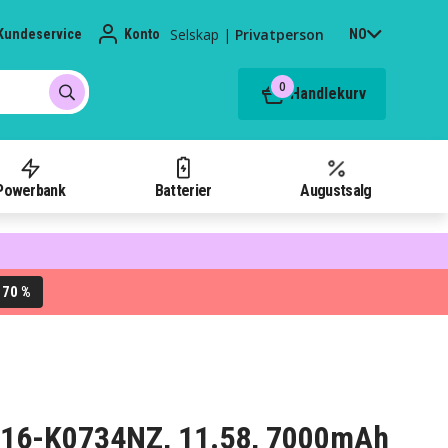
Selskap
|
Privatperson
Kundeservice
Konto
NO
0
Handlekurv
Powerbank
Batterier
Augustsalg
70 %
L
N 16-K0734NZ, 11.58, 7000mAh