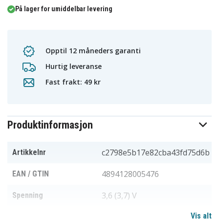
På lager for umiddelbar levering
Opptil 12 måneders garanti
Hurtig leveranse
Fast frakt: 49 kr
Produktinformasjon
c2798e5b17e82cba43fd75d6b
Artikkelnr
4894128005476
EAN / GTIN
3,6 (3,7) V
Spenning
Vis alt
Li-ion
Batteri type