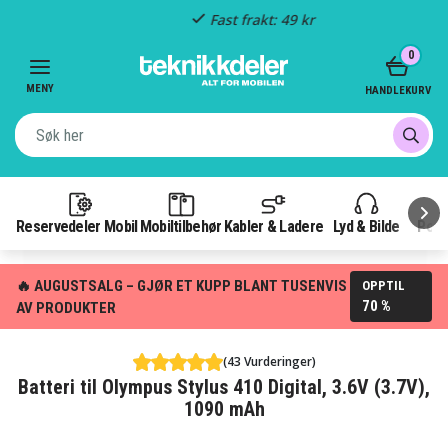
Fast frakt: 49 kr
Item
0
3
of
MENY
HANDLEKURV
3
Reservedeler Mobil
Mobiltilbehør
Kabler & Ladere
Lyd & Bilde
Pow
🔥 AUGUSTSALG – GJØR ET KUPP BLANT TUSENVIS
OPPTIL
70 %
AV PRODUKTER
(43 Vurderinger)
Batteri til Olympus Stylus 410 Digital, 3.6V (3.7V),
1090 mAh