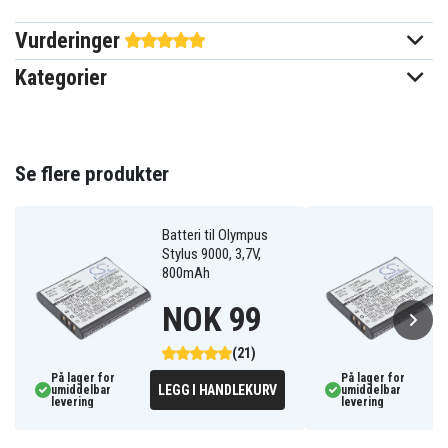
Vurderinger
Olympus
Passer til merke
Kategorier
Ja
Overladingsbeskyttelse
Kan brukes i original
Ja
laderen
Se flere produkter
46x32x10 mm
Mål
Batteri til Olympus
1090 mAh
Kapasitet
Stylus 9000, 3,7V,
800mAh
Batteriet erstatter:
NOK 99
DB-L10
DB-L10A
LI-12B
Li-10B
(21)
På lager for
På lager for
LEGG I HANDLEKURV
umiddelbar
umiddelbar
levering
levering
Batteriet er kompatibelt med følgende produkter: