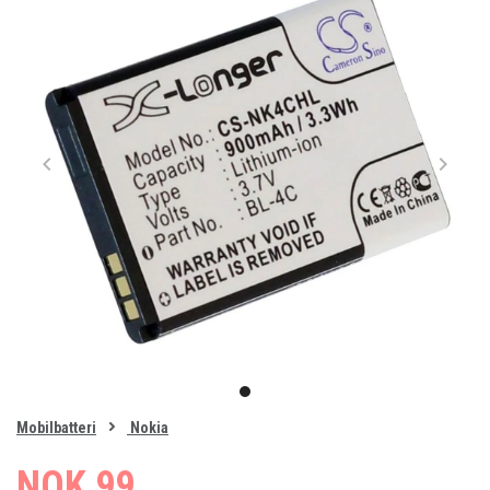
Item
1
item
of
0
Mobilbatteri
Nokia
1
NOK 99