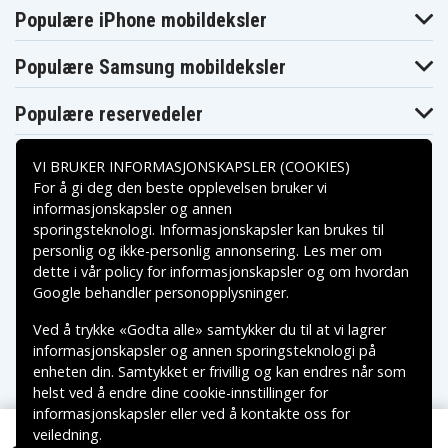
Populære iPhone mobildeksler
Populære Samsung mobildeksler
Populære reservedeler
VI BRUKER INFORMASJONSKAPSLER (COOKIES)
For å gi deg den beste opplevelsen bruker vi
informasjonskapsler og annen
sporingsteknologi. Informasjonskapsler kan brukes til
Betalingsalternativer
personlig og ikke-personlig annonsering. Les mer om
dette i vår
policy for informasjonskapsler
og om hvordan
Leveringsalternativer
Google behandler personopplysninger
.
Ved å trykke «Godta alle» samtykker du til at vi lagrer
informasjonskapsler og annen sporingsteknologi på
enheten din. Samtykket er frivillig og kan endres når som
helst ved å endre dine cookie-innstillinger for
informasjonskapsler eller ved å kontakte oss for
veiledning.
Copyright © 2026, Spares Nordic AB