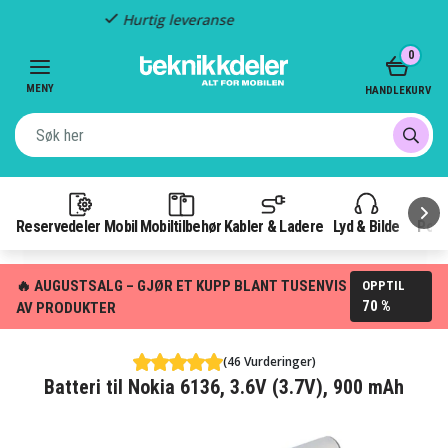
Fast frakt: 49 kr
Item
0
3
of
MENY
HANDLEKURV
3
Reservedeler Mobil
Mobiltilbehør
Kabler & Ladere
Lyd & Bilde
Pow
🔥 AUGUSTSALG – GJØR ET KUPP BLANT TUSENVIS
OPPTIL
70 %
AV PRODUKTER
(46 Vurderinger)
Batteri til Nokia 6136, 3.6V (3.7V), 900 mAh