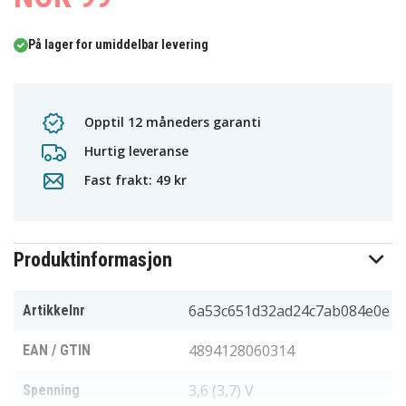
På lager for umiddelbar levering
Opptil 12 måneders garanti
Hurtig leveranse
Fast frakt: 49 kr
Produktinformasjon
6a53c651d32ad24c7ab084e0e
Artikkelnr
4894128060314
EAN / GTIN
3,6 (3,7) V
Spenning