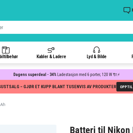
iltilbehør
Kabler & Ladere
Lyd & Bilde
Dagens superdeal - 34%
Ladestasjon med 6 porter, 120 W 🔌⚡
GUSTSALG – GJØR ET KUPP BLANT TUSENVIS AV PRODUKTER
OPPTI
mAh
Batteri til Niko