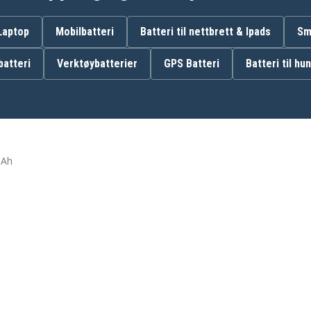
BC-65
 Laptop
Mobilbatteri
Batteri til nettbrett & Ipads
Sm
atteri
Verktøybatterier
GPS Batteri
Batteri til hu
Nikon DTM-302
Nikon DTM-350
Nikon NPL-302
Nikon Trimble TS 400
mAh