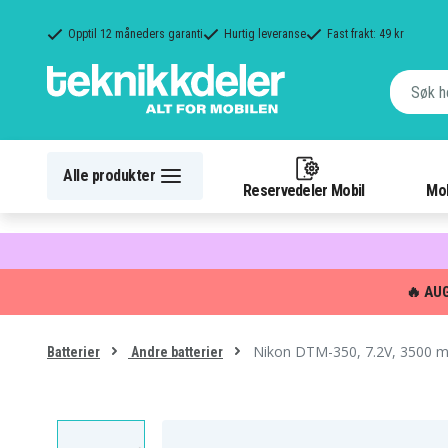
Opptil 12 måneders garanti
Hurtig leveranse
Fast frakt: 49 kr
Alle produkter
Reservedeler Mobil
Mob
🔥 AU
Nikon DTM-350, 7.2V, 3500 
Batterier
Andre batterier