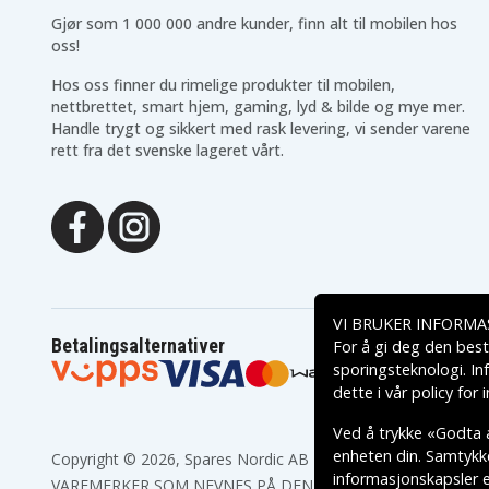
Gjør som 1 000 000 andre kunder, finn alt til mobilen hos
oss!
Hos oss finner du rimelige produkter til mobilen,
nettbrettet, smart hjem, gaming, lyd & bilde og mye mer.
Handle trygt og sikkert med rask levering, vi sender varene
rett fra det svenske lageret vårt.
VI BRUKER INFORMA
Betalingsalternativer
For å gi deg den best
sporingsteknologi. In
dette i vår
policy for
Ved å trykke «Godta a
enheten din. Samtykket
Copyright © 2026, Spares Nordic AB
informasjonskapsler el
VAREMERKER SOM NEVNES PÅ DENNE WEB TILHØRER RESPE