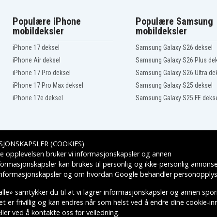
Populære iPhone
Populære Samsung
mobildeksler
mobildeksler
iPhone 17 deksel
Samsung Galaxy S26 deksel
iPhone Air deksel
Samsung Galaxy S26 Plus de
iPhone 17 Pro deksel
Samsung Galaxy S26 Ultra de
iPhone 17 Pro Max deksel
Samsung Galaxy S25 deksel
iPhone 17e deksel
Samsung Galaxy S25 FE deks
SJONSKAPSLER (COOKIES)
Leveringsalternativer
e opplevelsen bruker vi informasjonskapsler og annen
formasjonskapsler kan brukes til personlig og ikke-personlig annons
 informasjonskapsler
og om hvordan
Google behandler personopplys
lle» samtykker du til at vi lagrer informasjonskapsler og annen spo
 er frivillig og kan endres når som helst ved å endre dine cookie-inns
ler ved å kontakte oss for veiledning.
KTIVE VAREMERKES EIERE.