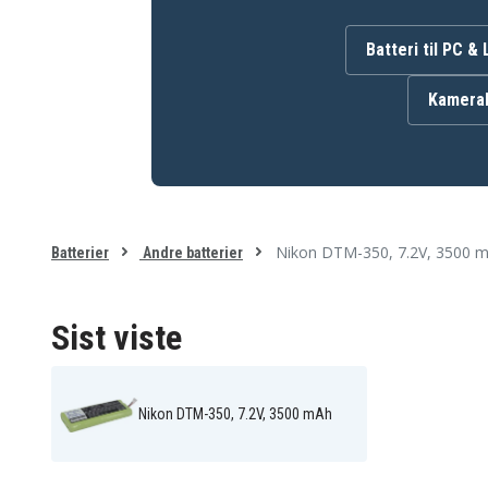
Batteriet erstatter:
4/UR17650/3500
BC-60
Batteri til PC &
Kamerab
Batteriet er kompatibelt med følgende produkter:
Nikon 330 total stations
Nikon DTM-300
Nikon DTM-310
Nikon DTM-322
Nikon DTM-352
Nikon DTM-400
Nikon NPL-350
Nikon Trimble TS 255
Nikon Trimble TS 415
Nikon Trimble TS 515
Nikon DTM-350, 7.2V, 3500 
Batterier
Andre batterier
Sist viste
Nikon DTM-350, 7.2V, 3500 mAh