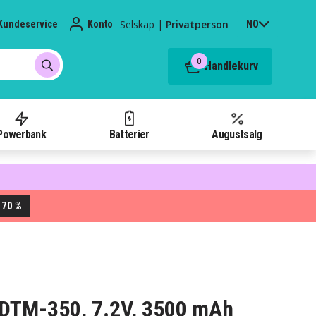
Selskap
|
Privatperson
Kundeservice
Konto
NO
0
Handlekurv
Powerbank
Batterier
Augustsalg
70 %
L
n DTM-350, 7.2V, 3500 mAh