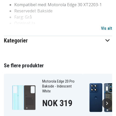
Kompatibel med: Motorola Edge 30 XT2203-1
Reservedel: Bakside
Farg: Grå
Original: Ja
Vis alt
Merke: Motorola
Kategorier
5S58C20578
Artikkelnr
8721428285733
EAN / GTIN
Se flere produkter
Bakre omslag
Produkttype
Motorola Edge 20 Pro
Bakside - Iridescent
White
NOK 319