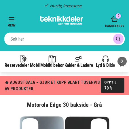
Hurtig leveranse
Item
0
2
of
MENY
HANDLEKURV
3
Reservedeler Mobil
Mobiltilbehør
Kabler & Ladere
Lyd & Bilde
Pow
🔥 AUGUSTSALG – GJØR ET KUPP BLANT TUSENVIS
OPPTIL
70 %
AV PRODUKTER
Motorola Edge 30 bakside - Grå