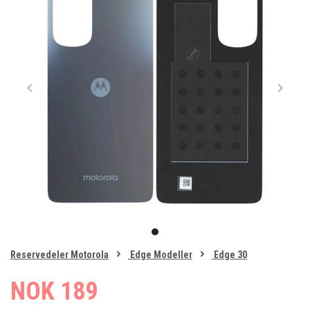
Item
1
item
of
0
Reservedeler Motorola
Edge Modeller
Edge 30
1
NOK 189