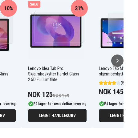
SALG
10%
21%
Lenovo Idea Tab Pro
Lenovo Tab M10 (Gen 
Glass
Skjermbeskytter Herdet Glass
skjermbeskytter - Gje
2.5D Full Limflate
(5)
NOK 145
NOK 125
NOK 159
r levering
På lager for umiddelbar levering
På lager for umiddel
URV
LEGG I HANDLEKURV
LEGG I HANDLE