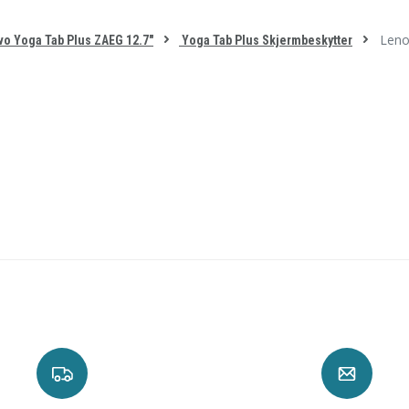
Leno
o Yoga Tab Plus ZAEG 12.7"
Yoga Tab Plus Skjermbeskytter