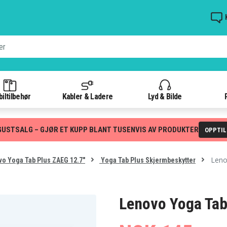
iltilbehør
Kabler & Ladere
Lyd & Bilde
GUSTSALG – GJØR ET KUPP BLANT TUSENVIS AV PRODUKTER
OPPTI
Leno
o Yoga Tab Plus ZAEG 12.7"
Yoga Tab Plus Skjermbeskytter
Lenovo Yoga Tab