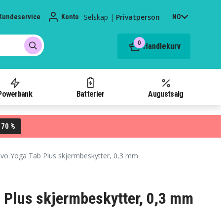
Selskap
|
Privatperson
Kundeservice
Konto
NO
0
Handlekurv
Powerbank
Batterier
Augustsalg
70 %
L
vo Yoga Tab Plus skjermbeskytter, 0,3 mm
 Plus skjermbeskytter, 0,3 mm