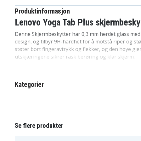
Produktinformasjon
Lenovo Yoga Tab Plus skjermbesky
Denne Skjermbeskytter har 0,3 mm herdet glass med 
design, og tilbyr 9H-hardhet for å motstå riper og st
støter bort fingeravtrykk og flekker, og den høye gj
utskjæringene sikrer rask berøring og klar skjerm.
Specifikasjoner:
Materiale: Herdet glass
Kategorier
Tykkelse: 0,3mm
Kompatibel med: Lenovo Yoga Tab Plus
6604022666A
Artikkelnr
Se flere produkter
Skjermbeskytter
Produkttype
Full dekning
Trekk