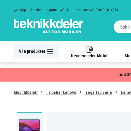
Opptil 12 måneders garanti
Hurtig leveranse
Fast frakt: 49 kr
Alle produkter
Reservedeler Mobil
Mob
🔥 AU
Mobiltilbehør
Tilbehør Lenovo
Yoga Tab Serie
Lenov