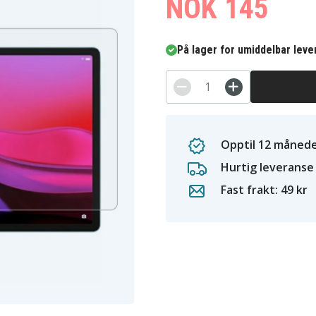
NOK 145
På lager for umiddelbar leve
Opptil 12 månede
Hurtig leveranse
Fast frakt: 49 kr