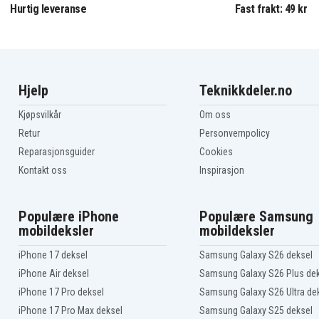
Hurtig leveranse
Fast frakt: 49 kr
Hjelp
Teknikkdeler.no
Kjøpsvilkår
Om oss
Retur
Personvernpolicy
Reparasjonsguider
Cookies
Kontakt oss
Inspirasjon
Populære iPhone
Populære Samsung
mobildeksler
mobildeksler
iPhone 17 deksel
Samsung Galaxy S26 deksel
iPhone Air deksel
Samsung Galaxy S26 Plus de
iPhone 17 Pro deksel
Samsung Galaxy S26 Ultra de
iPhone 17 Pro Max deksel
Samsung Galaxy S25 deksel