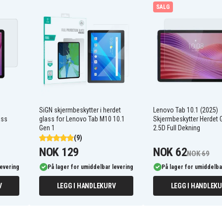
SALG
SiGN skjermbeskytter i herdet
Lenovo Tab 10.1 (2025)
ass
glass for Lenovo Tab M10 10.1
Skjermbeskytter Herdet 
Gen 1
2.5D Full Dekning
(9)
NOK 129
NOK 62
NOK 69
levering
På lager for umiddelbar levering
På lager for umiddelba
V
LEGG I HANDLEKURV
LEGG I HANDLEK