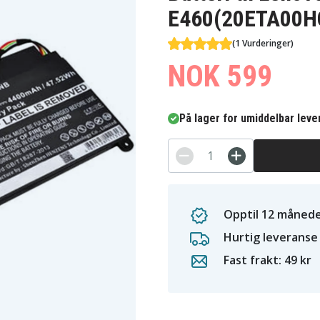
E460(20ETA00HC
(1 Vurderinger)
NOK 599
På lager for umiddelbar leve
Opptil 12 månede
Hurtig leveranse
Fast frakt: 49 kr