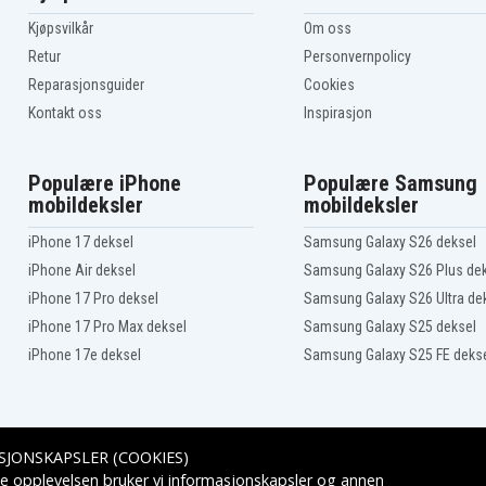
Lenovo ThinkPad
E460(20ETA02GCD)
Kjøpsvilkår
Om oss
Lenovo ThinkPad E465
Retur
Personvernpolicy
Lenovo ThinkPad
Reparasjonsguider
Cookies
E465(20EX000EUS)
Kontakt oss
Inspirasjon
Lenovo ThinkPad Edge
E450 i7-5500U
Lenovo ThinkPad
T470p(20J6A012CD)
Populære iPhone
Populære Samsung
Lenovo ThinkPad
T470p(20J6A01CCD)
mobildeksler
mobildeksler
iPhone 17 deksel
Samsung Galaxy S26 deksel
iPhone Air deksel
Samsung Galaxy S26 Plus de
iPhone 17 Pro deksel
Samsung Galaxy S26 Ultra de
iPhone 17 Pro Max deksel
Samsung Galaxy S25 deksel
iPhone 17e deksel
Samsung Galaxy S25 FE deks
SJONSKAPSLER (COOKIES)
Leveringsalternativer
e opplevelsen bruker vi informasjonskapsler og annen