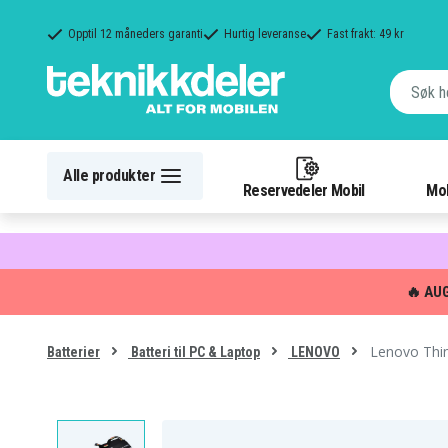
Opptil 12 måneders garanti
Hurtig leveranse
Fast frakt: 49 kr
Alle produkter
Reservedeler Mobil
Mob
🔥 AU
Lenovo Thi
Batterier
Batteri til PC & Laptop
LENOVO