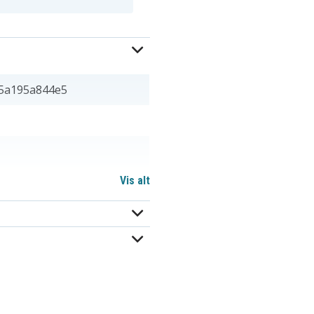
5a195a844e5
Vis alt
x 7,14 mm