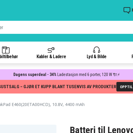
iltilbehør
Kabler & Ladere
Lyd & Bilde
Dagens superdeal - 34%
Ladestasjon med 6 porter, 120 W 🔌⚡
GUSTSALG – GJØR ET KUPP BLANT TUSENVIS AV PRODUKTER
OPPTI
nkPad E460(20ETA00HCD), 10.8V, 4400 mAh
Batteri til Leno