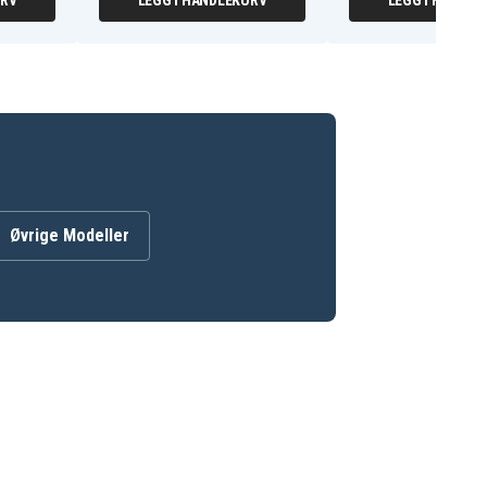
URV
LEGG I HANDLEKURV
LEGG I HANDLE
Øvrige Modeller