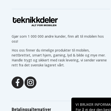
Lenovo ThinkPad
Lenovo ThinkPad
E460(20ETA027CD)
E460(20ETA02FCD)
Lenovo ThinkPad E460-
Lenovo ThinkPad E460C
20ETA0-0DCD
Lenovo ThinkPad
Lenovo ThinkPad
E465(20EX0009US)
E465(20EX000AUS)
Lenovo ThinkPad
Lenovo ThinkPad
E465(20EX000MCD)
E465(20EXCTO1WW)
Lenovo ThinkPad
Lenovo ThinkPad T470p
Gjør som 1 000 000 andre kunder, finn alt til mobilen hos
T470p(20HDA01VCD)
oss!
Lenovo ThinkPad
Lenovo ThinkPad
T470p(20J6A018CD)
T470p(20J6A019CD)
Hos oss finner du rimelige produkter til mobilen,
nettbrettet, smart hjem, gaming, lyd & bilde og mye mer.
Handle trygt og sikkert med rask levering, vi sender varene
rett fra det svenske lageret vårt.
VI BRUKER INFORMA
Betalingsalternativer
For å gi deg den best