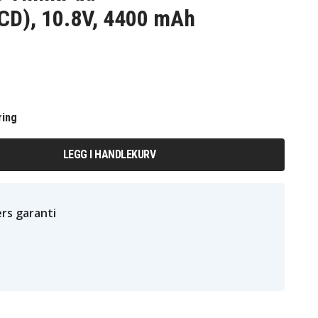
D), 10.8V, 4400 mAh
ring
LEGG I HANDLEKURV
rs garanti