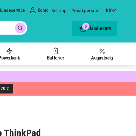
Selskap
|
Privatperson
Kundeservice
Konto
NO
0
Handlekurv
Powerbank
Batterier
Augustsalg
70 %
L
vo ThinkPad