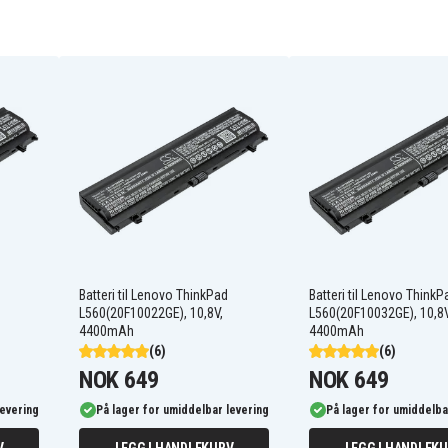
45N1753 3INP7/38/64-2q
45N1756
Lenovo ThinkPad E450
20DC004CUS
Lenovo ThinkPad
Batteri til Lenovo ThinkPad
Batteri til Lenovo ThinkP
E450(20DCA003CD)
L560(20F10022GE), 10,8V,
L560(20F10032GE), 10,8V
Lenovo ThinkPad
4400mAh
4400mAh
E450(20DCA00FCD)
(6)
(6)
Lenovo ThinkPad
E450(20DCA01HCD)
NOK 649
NOK 649
Lenovo ThinkPad
E450(20DCA01LCD)
levering
På lager for umiddelbar levering
På lager for umiddelba
Lenovo ThinkPad
E450(20DCA01PCD)