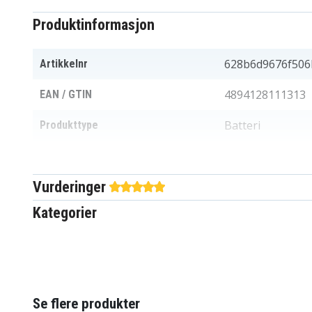
Produktinformasjon
628b6d9676f506
Artikkelnr
4894128111313
EAN / GTIN
Batteri
Produkttype
10,8 V
Spenning
Vurderinger
Li-ion
Batteri type
Kategorier
Lenovo
Passer til merke
Ja
Overladingsbeskyttelse
201,80 x 109,70 
Mål
Se flere produkter
4400 mAh
Kapasitet