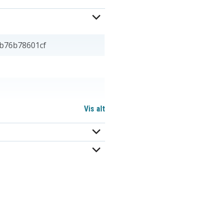
b76b78601cf
Vis alt
x 7,14 mm