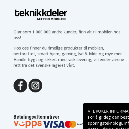
Lenovo ThinkPad E460-
Lenovo ThinkPad E460C
20ETA0-0DCD
Lenovo ThinkPad
Lenovo ThinkPad
E465(20EX0009US)
E465(20EX000AUS)
Lenovo ThinkPad
Lenovo ThinkPad
E465(20EX000MCD)
E465(20EXCTO1WW)
Lenovo ThinkPad
Lenovo ThinkPad T470p
Gjør som 1 000 000 andre kunder, finn alt til mobilen hos
T470p(20HDA01VCD)
oss!
Lenovo ThinkPad
Lenovo ThinkPad
T470p(20J6A018CD)
T470p(20J6A019CD)
Hos oss finner du rimelige produkter til mobilen,
nettbrettet, smart hjem, gaming, lyd & bilde og mye mer.
Handle trygt og sikkert med rask levering, vi sender varene
rett fra det svenske lageret vårt.
VI BRUKER INFORMA
Betalingsalternativer
For å gi deg den best
sporingsteknologi. In