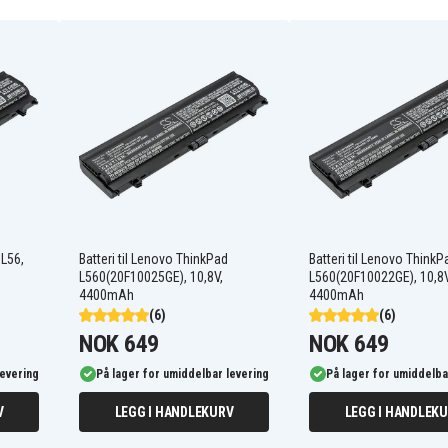
45N1753 3INP7/38/64-2q
45N1756
Lenovo ThinkPad E450
20DC004CUS
Lenovo ThinkPad
 L56,
Batteri til Lenovo ThinkPad
Batteri til Lenovo ThinkP
E450(20DCA003CD)
L560(20F10025GE), 10,8V,
L560(20F10022GE), 10,8V
Lenovo ThinkPad
4400mAh
4400mAh
E450(20DCA00FCD)
(6)
(6)
Lenovo ThinkPad
E450(20DCA01HCD)
NOK 649
NOK 649
Lenovo ThinkPad
E450(20DCA01LCD)
levering
På lager for umiddelbar levering
På lager for umiddelba
Lenovo ThinkPad
E450(20DCA01PCD)
V
LEGG I HANDLEKURV
LEGG I HANDLEK
Lenovo ThinkPad
E450(20DCA026CD)