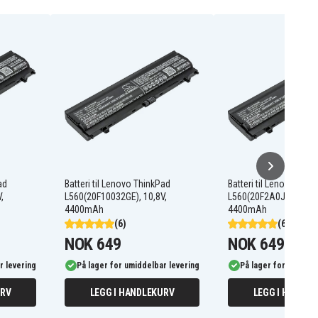
ad
Batteri til Lenovo ThinkPad
Batteri til Lenovo Thin
,
L560(20F10032GE), 10,8V,
L560(20F2A0J1CD), 10
4400mAh
4400mAh
(6)
(6)
NOK 649
NOK 649
r levering
På lager for umiddelbar levering
På lager for umiddel
URV
LEGG I HANDLEKURV
LEGG I HANDLE