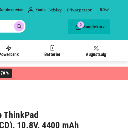
Selskap
|
Privatperson
Kundeservice
Konto
NO
0
Handlekurv
Powerbank
Batterier
Augustsalg
70 %
L
vo ThinkPad
D), 10.8V, 4400 mAh