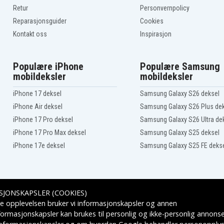
Lenovo ThinkPad E465
Retur
Personvernpolicy
Lenovo ThinkPad
Reparasjonsguider
Cookies
E465(20EX000EUS)
Kontakt oss
Inspirasjon
Lenovo ThinkPad Edge
E450 i7-5500U
Lenovo ThinkPad
T470p(20J6A012CD)
Populære iPhone
Populære Samsung
Lenovo ThinkPad
T470p(20J6A01CCD)
mobildeksler
mobildeksler
iPhone 17 deksel
Samsung Galaxy S26 deksel
iPhone Air deksel
Samsung Galaxy S26 Plus de
iPhone 17 Pro deksel
Samsung Galaxy S26 Ultra de
iPhone 17 Pro Max deksel
Samsung Galaxy S25 deksel
iPhone 17e deksel
Samsung Galaxy S25 FE deks
SJONSKAPSLER (COOKIES)
Leveringsalternativer
e opplevelsen bruker vi informasjonskapsler og annen
formasjonskapsler kan brukes til personlig og ikke-personlig annons