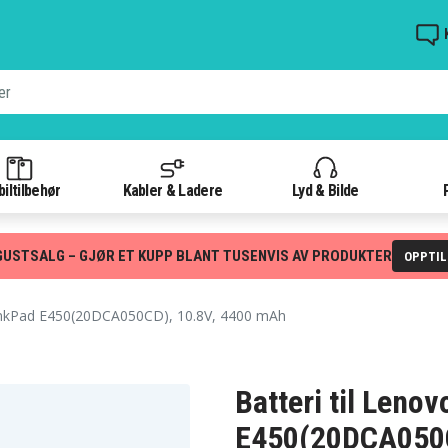
iltilbehør
Kabler & Ladere
Lyd & Bilde
GUSTSALG – GJØR ET KUPP BLANT TUSENVIS AV PRODUKTER
OPPTI
nkPad E450(20DCA050CD), 10.8V, 4400 mAh
Batteri til Leno
E450(20DCA050C