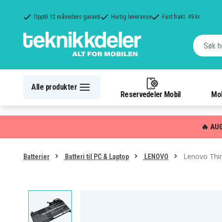
Opptil 12 måneders garanti
Hurtig leveranse
Fast frakt: 49 kr
Alle produkter
Reservedeler Mobil
Mob
🔥 AU
Lenovo Thi
Batterier
Batteri til PC & Laptop
LENOVO