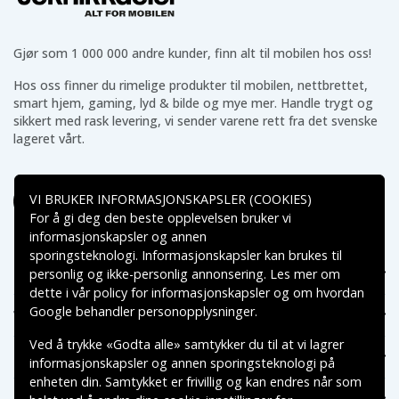
Gjør som 1 000 000 andre kunder, finn alt til mobilen hos oss!
Hos oss finner du rimelige produkter til mobilen, nettbrettet,
smart hjem, gaming, lyd & bilde og mye mer. Handle trygt og
sikkert med rask levering, vi sender varene rett fra det svenske
lageret vårt.
VI BRUKER INFORMASJONSKAPSLER (COOKIES)
For å gi deg den beste opplevelsen bruker vi
informasjonskapsler og annen
sporingsteknologi. Informasjonskapsler kan brukes til
personlig og ikke-personlig annonsering. Les mer om
Hjelp
dette i vår
policy for informasjonskapsler
og om hvordan
Google behandler personopplysninger
.
Teknikkdeler.no
Ved å trykke «Godta alle» samtykker du til at vi lagrer
Populære kategorier
informasjonskapsler og annen sporingsteknologi på
enheten din. Samtykket er frivillig og kan endres når som