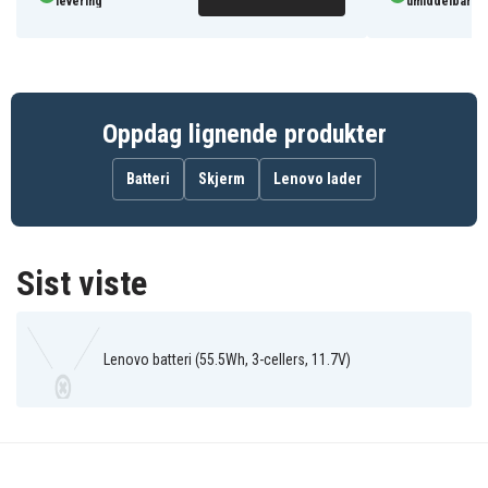
levering
umiddelbar le
Oppdag lignende produkter
Batteri
Skjerm
Lenovo lader
Sist viste
Lenovo batteri (55.5Wh, 3-cellers, 11.7V)