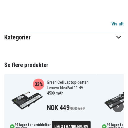
Vis alt
Kategorier
Se flere produkter
Green Cell Laptop-batteri
33%
Lenovo IdeaPad 11.4V
4500 mAh
NOK 449
NOK 669
På lager for umiddelbar
På lager for
LEGG I HANDLEKURV