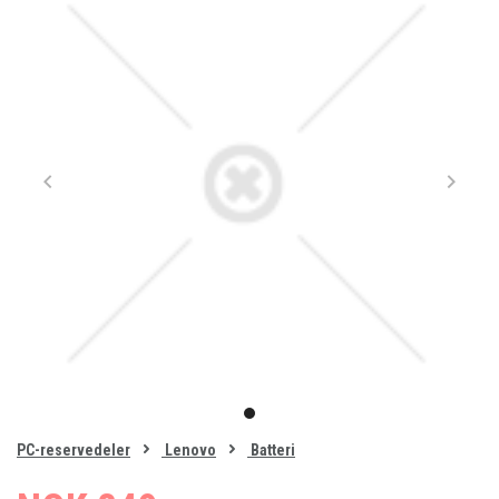
Item
1
item
of
0
PC-reservedeler
Lenovo
Batteri
1