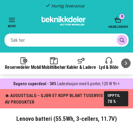
Hurtig leveranse
Item
0
2
of
MENY
HANDLEKURV
3
Reservedeler Mobil
Mobiltilbehør
Kabler & Ladere
Lyd & Bilde
Pow
Dagens superdeal - 34%
Ladestasjon med 6 porter, 120 W 🔌⚡
🔥 AUGUSTSALG – GJØR ET KUPP BLANT TUSENVIS
OPPTIL
70 %
AV PRODUKTER
Lenovo batteri (55.5Wh, 3-cellers, 11.7V)