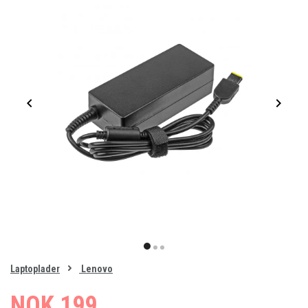
Item
1
item
item
item
of
0
Laptoplader
Lenovo
1
2
3
NOK 199