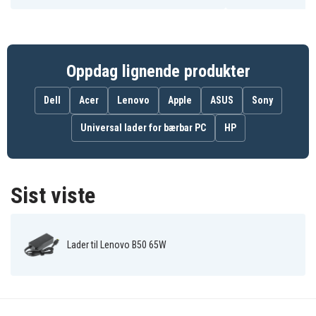
Lenovo B5400 80B6
Lenovo G400
Lenovo G400 80A5
Lenovo G410
Oppdag lignende produkter
Lenovo G410 80A7
Lenovo G500 80A6
Dell
Acer
Lenovo
Apple
ASUS
Sony
Lenovo G505
Universal lader for bærbar PC
HP
Lenovo G505 80AA
Lenovo G700
Lenovo G700 80AG
Lenovo G710
Sist viste
Lenovo G710 80AH
Lenovo M490
Lenovo M495
Lader til Lenovo B50 65W
Lenovo M5400
Lenovo M5400 80B5
Lenovo ThinkPad L540
Lenovo ThinkPad T540p