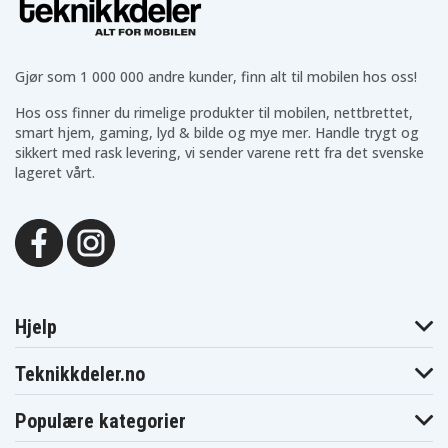
Lenovo Ideapad Z710
Lenovo G40
Lenovo G400s
Gjør som 1 000 000 andre kunder, finn alt til mobilen hos oss!
Lenovo G400s Touch
Lenovo G405s
Hos oss finner du rimelige produkter til mobilen, nettbrettet,
Lenovo G405s Touch
smart hjem, gaming, lyd & bilde og mye mer. Handle trygt og
sikkert med rask levering, vi sender varene rett fra det svenske
Lenovo G41
lageret vårt.
Lenovo G410s
Lenovo G410s Touch
Lenovo G500s Touch
Lenovo G505s Touch
Lenovo IdeaPad S410p
Lenovo Z40
Lenovo Z41
Hjelp
Lenovo IdeaPad Flex
Teknikkdeler.no
Lenovo ThinkPad L440
Lenovo ThinkPad T440P
Populære kategorier
Lenovo ThinkPad T540P
Lenovo IdeaPad Z410