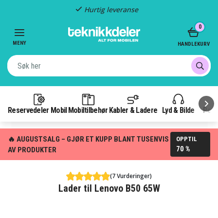
Hurtig leveranse
Item
0
2
of
MENY
HANDLEKURV
3
Reservedeler Mobil
Mobiltilbehør
Kabler & Ladere
Lyd & Bilde
Pow
🔥 AUGUSTSALG – GJØR ET KUPP BLANT TUSENVIS
OPPTIL
70 %
AV PRODUKTER
(7 Vurderinger)
Lader til Lenovo B50 65W