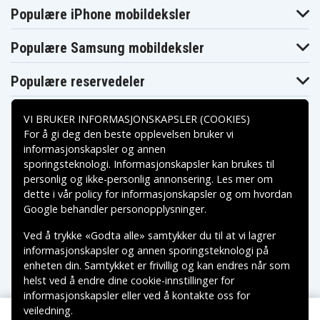
Populære iPhone mobildeksler
Lenovo IdeaPad S310
Lenovo IdeaPad S410
Populære Samsung mobildeksler
Lenovo IdeaPad S400U
Lenovo ThinkPad E450
Populære reservedeler
Lenovo ThinkPad E450c
Lenovo ThinkPad E455
Lenovo ThinkPad E460
VI BRUKER INFORMASJONSKAPSLER (COOKIES)
For å gi deg den beste opplevelsen bruker vi
Lenovo IdeaPad Z710
informasjonskapsler og annen
Lenovo ThinkPad E470
sporingsteknologi. Informasjonskapsler kan brukes til
Betalingsalternativer
Lenovo ThinkPad E570
personlig og ikke-personlig annonsering. Les mer om
Lenovo ThinkPad X240
dette i vår
policy for informasjonskapsler
og om hvordan
Lenovo B40
Leveringsalternativer
Google behandler personopplysninger
.
Lenovo B41
Ved å trykke «Godta alle» samtykker du til at vi lagrer
Lenovo E40
informasjonskapsler og annen sporingsteknologi på
Lenovo Edge 2
enheten din. Samtykket er frivillig og kan endres når som
Lenovo Flex 2
helst ved å endre dine cookie-innstillinger for
Lenovo Flex 3
informasjonskapsler eller ved å kontakte oss for
Lenovo G400 14001
veiledning.
Copyright © 2026, Spares Nordic AB